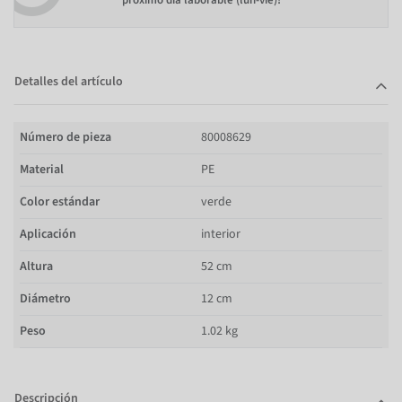
próximo día laborable (lun-vie)!
Detalles del artículo
Número de pieza
80008629
Material
PE
Color estándar
verde
Aplicación
interior
Altura
52 cm
Diámetro
12 cm
Peso
1.02 kg
Descripción