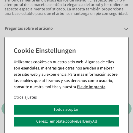
armoniosamente en diversos estilos de interior. El aspecto sencillo y
atemporal de la maceta acentúa la elegancia del árbol y le confiere un
aspecto especialmente sofisticado. La maceta también proporciona
una base estable para que el árbol se mantenga en pie con seguridad.
Preguntas sobre el artículo
También te puede gustar (8)
Utilizamos cookies en nuestro sitio web. Algunas de ellas
son esenciales, mientras que otras nos ayudan a mejorar
este sitio web y su experiencia. Para más información sobre
las cookies que utilizamos y sus derechos como usuario,
consulte nuestra :política y nuestra
Pie de imprenta
.
Otros ajustes
Todos aceptan
Ceres::Template.cookieBarDenyAll
Abeto- Stand 16 x 28 cm
Abeto decorativo de 75 cm