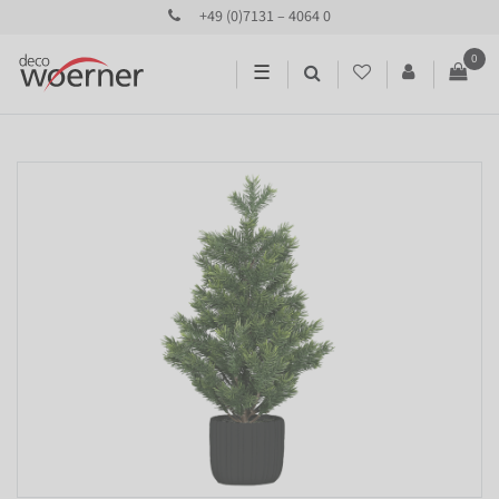
+49 (0)7131 – 4064 0
0
☰