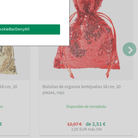
ookieBarDenyAll
18 cm, 10
Bolsitas de organza lentejuelas 18 cm, 10
piezas, rojo
to
Disponible de inmediato
€
de 3,51 €
12,97 €
2,95 EUR más IVA