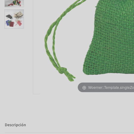
Woerner::Template.singleZ
Descripción