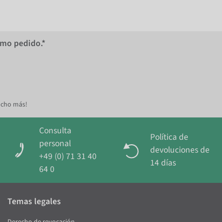
imo pedido.*
ucho más!
Consulta
Política de
personal
devoluciones de
+49 (0) 71 31 40
14 días
64 0
Temas legales
Derecho de revocación