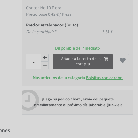
Contenido
10
Pieza
Precio base
0,42 € / Pieza
Precios escalonados (Bruto):
De la cantidad: 3
3,51 €
Disponible de inmediato
Añadir a la cesta de la
compra
Más artículos de la categoría
Bolsitas con cordón
¡Haga su pedido ahora, envío del paquete
inmediatamente el próximo día laborable (lun-vie)!
iones