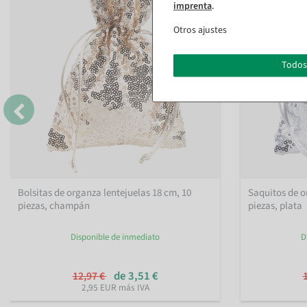
imprenta
.
Otros ajustes
Todos
Bolsitas de organza lentejuelas 18 cm, 10
Saquitos de o
piezas, champán
piezas, plata
Disponible de inmediato
D
de 3,51 €
12,97 €
2,95 EUR más IVA