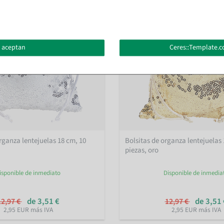
 aceptan
Ceres::Template.c
rganza lentejuelas 18 cm, 10
Bolsitas de organza lentejuelas 
piezas, oro
isponible de inmediato
Disponible de inmedia
de 3,51 €
de 3,51 
12,97 €
12,97 €
2,95 EUR más IVA
2,95 EUR más IVA