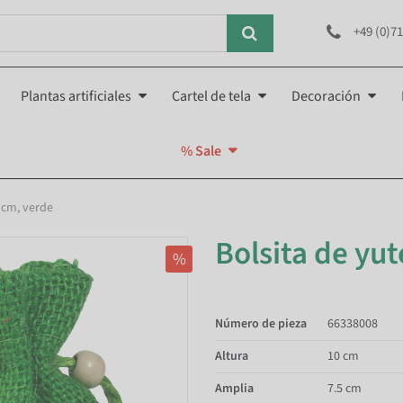
+49 (0)71
Plantas artificiales
Cartel de tela
Decoración
% Sale
0 cm, verde
Bolsita de yut
%
Número de pieza
66338008
Altura
10 cm
Amplia
7.5 cm