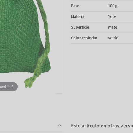
Peso
100 g
Material
Yute
Superficie
mate
Color estándar
verde
oomHint3
Este artículo en otras vers