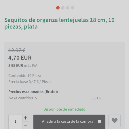
Saquitos de organza lentejuelas 18 cm, 10
piezas, plata
12,97 €
4,70 EUR
3,95 EUR
más IVA
Contenido
10
Pieza
Precio base
0,47 € / Pieza
Precios escalonados (Bruto):
De la cantidad: 5
3,51 €
Disponible de inmediato
Añadir a la cesta de la compra