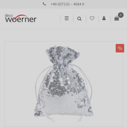
+49 (0)7131 – 4064 0
0
☰
%