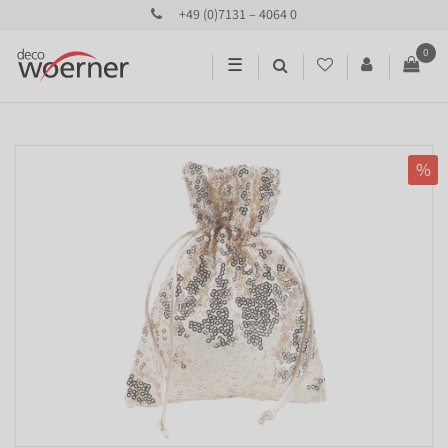
+49 (0)7131 – 4064 0
0
☰
%