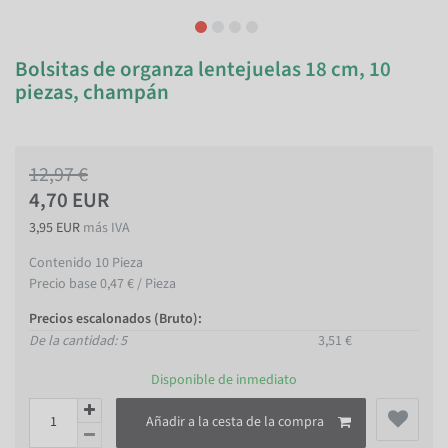
Bolsitas de organza lentejuelas 18 cm, 10
piezas, champán
12,97 €
4,70 EUR
3,95 EUR
más IVA
Contenido
10
Pieza
Precio base
0,47 € / Pieza
Precios escalonados (Bruto):
De la cantidad: 5
3,51 €
Disponible de inmediato
Añadir a la cesta de la compra