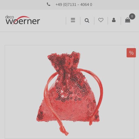
+49 (0)7131 – 4064 0
0
☰
%