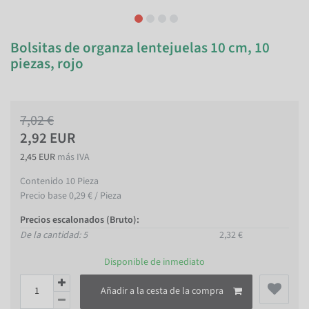
Bolsitas de organza lentejuelas 10 cm, 10
piezas, rojo
7,02 €
2,92 EUR
2,45 EUR
más IVA
Contenido
10
Pieza
Precio base
0,29 € / Pieza
Precios escalonados (Bruto):
De la cantidad: 5
2,32 €
Disponible de inmediato
Añadir a la cesta de la compra