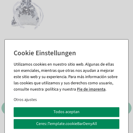
También te puede gustar (8)
Utilizamos cookies en nuestro sitio web. Algunas de ellas
%
%
son esenciales, mientras que otras nos ayudan a mejorar
este sitio web y su experiencia. Para más información sobre
las cookies que utilizamos y sus derechos como usuario,
consulte nuestra :política y nuestra
Pie de imprenta
.
Otros ajustes
Todos aceptan
Ceres::Template.cookieBarDenyAll
Bolsitas de organza
Saquitos de organza
lentejuelas 18 cm, 10 piezas,
lentejuelas 18 cm, 10 piezas,