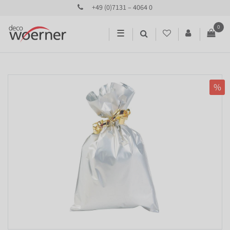
+49 (0)7131 – 4064 0
0
☰
%