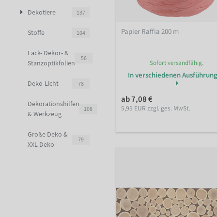
Dekotiere
137
Papier Raffia 200 m
Stoffe
104
Lack- Dekor- &
56
Sofort versandfähig.
Stanzoptikfolien
In verschiedenen Ausführun
Deko-Licht
78
ab 7,08 €
Dekorationshilfen
5,95 EUR zzgl. ges. MwSt.
108
& Werkzeug
Große Deko &
79
XXL Deko