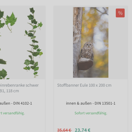
%
einrebenranke schwer
Stoffbanner Eule 100 x 200 cm
B1, 118 cm
außen - DIN 4102-1
innen & außen - DIN 13501-1
rt versandfähig.
Sofort versandfähig.
23,74 €
35,64 €