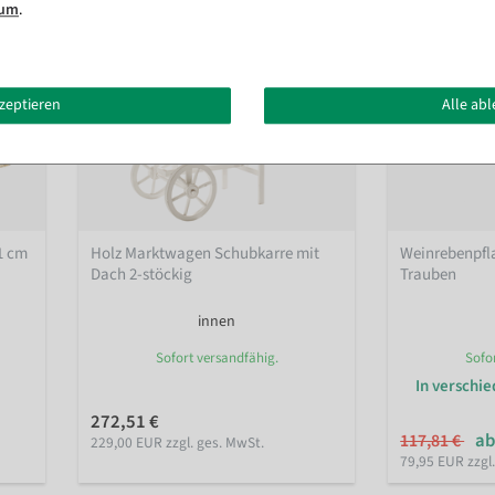
sum
.
kzeptieren
Alle ab
21 cm
Holz Marktwagen Schubkarre mit
Weinrebenpfla
Dach 2-stöckig
Trauben
innen
Sofort versandfähig.
Sofo
In verschi
272,51 €
ab
117,81 €
229,00 EUR zzgl. ges. MwSt.
79,95 EUR zzgl