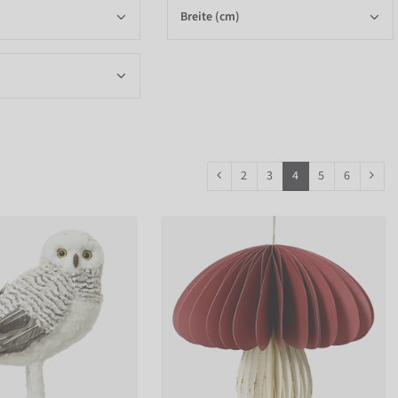
Breite (cm)
2
3
4
5
6