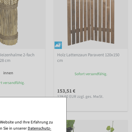
Weizenhalme 2-fach
Holz Lattenzaun Paravent 120x150
 28 cm
cm
innen
Sofort versandfähig.
rt versandfähig.
153,51 €
129,00 EUR zzgl. ges. MwSt.
. ges. MwSt.
 Website und Ihre Erfahrung zu
%
n Sie in unserer
Daten­schutz­