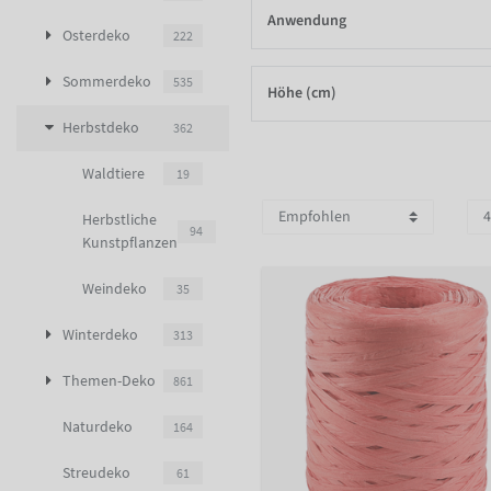
Anwendung
Osterdeko
222
Sommerdeko
535
Höhe (cm)
Herbstdeko
362
Waldtiere
19
Herbstliche
94
Kunstpflanzen
Weindeko
35
Winterdeko
313
Themen-Deko
861
Naturdeko
164
Streudeko
61