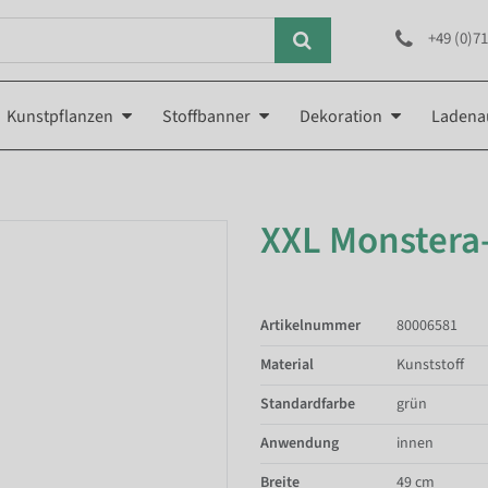
+49 (0)71
Kunstpflanzen
Stoffbanner
Dekoration
Ladena
XXL Monstera
Artikelnummer
80006581
Material
Kunststoff
Standardfarbe
grün
Anwendung
innen
Breite
49 cm