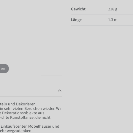
Gewicht
218 g
Länge
1.3 m
ren
steln und Dekorieren.
in sehr vielen Bereichen wieder. Wir
e Dekorationsobjekte aus
ichte Kunstpflanze, die nicht
on Einkaufscenter, Möbelhäuser und
 mehr wegzudenken.