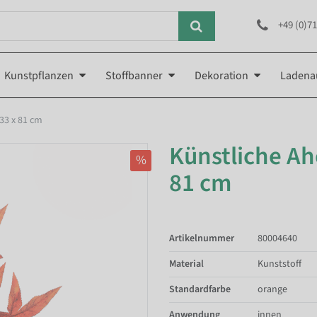
+49 (0)71
Kunstpflanzen
Stoffbanner
Dekoration
Ladena
33 x 81 cm
Künstliche Ah
%
81 cm
Artikelnummer
80004640
Material
Kunststoff
Standardfarbe
orange
Anwendung
innen