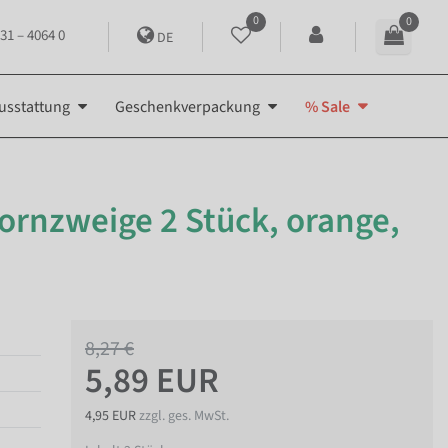
0
0
31 – 4064 0
DE
usstattung
Geschenkverpackung
% Sale
ornzweige 2 Stück, orange,
8,27 €
5,89 EUR
4,95 EUR
zzgl. ges. MwSt.