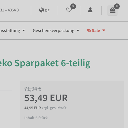
0
0
31 – 4064 0
DE
usstattung
Geschenkverpackung
% Sale
ko Sparpaket 6-teilig
71,04 €
53,49 EUR
44,95 EUR
zzgl. ges. MwSt.
Inhalt
6
Stück