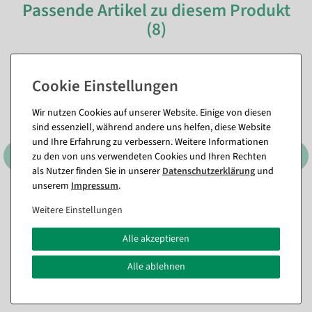
Passende Artikel zu diesem Produkt
(8)
%
Wir nutzen Cookies auf unserer Website. Einige von diesen
sind essenziell, während andere uns helfen, diese Website
und Ihre Erfahrung zu verbessern. Weitere Informationen
zu den von uns verwendeten Cookies und Ihren Rechten
als Nutzer finden Sie in unserer
Daten­schutz­erklärung
und
unserem
Impressum
.
3er Set Dekoringe, schwarz
Künstlicher Tannenbaum im
Weitere Einstellungen
ca. 60 cm Ø, Metall
Topf 52 cm
Sofort versandfähig.
Sofort versandfähig.
Alle akzeptieren
29,69 €
23,74 €
Alle ablehnen
17,79 €
24,95 EUR zzgl. ges. MwSt.
14,95 EUR zzgl. ges. MwSt.