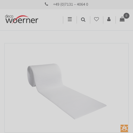
+49 (0)7131 – 4064 0
0
☰