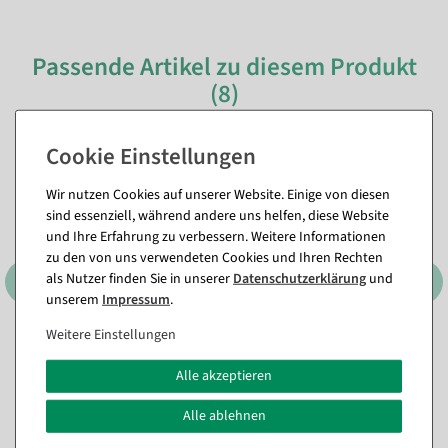
Passende Artikel zu diesem Produkt
(8)
%
Wir nutzen Cookies auf unserer Website. Einige von diesen
sind essenziell, während andere uns helfen, diese Website
und Ihre Erfahrung zu verbessern. Weitere Informationen
zu den von uns verwendeten Cookies und Ihren Rechten
als Nutzer finden Sie in unserer
Daten­schutz­erklärung
und
unserem
Impressum
.
Weitere Einstellungen
3er Set Dekoringe, schwarz
Schwarze Deko Metallringe
ca. 60 cm Ø, Metall
mit Jute-Hänger in
unterschiedlichen Größen
Alle akzeptieren
Sofort versandfähig.
Sofort versandfähig.
Alle ablehnen
In verschiedenen
23,74 €
Ausführungen
17,79 €