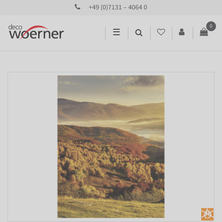
+49 (0)7131 – 4064 0
0
☰