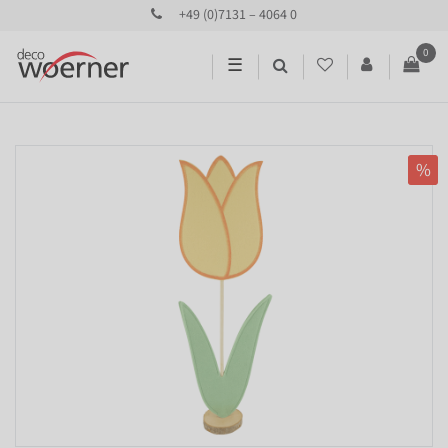
+49 (0)7131 – 4064 0
0
☰
%