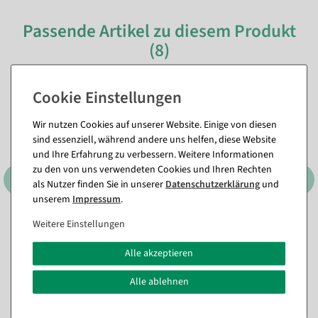
Passende Artikel zu diesem Produkt
(8)
%
%
Wir nutzen Cookies auf unserer Website. Einige von diesen
sind essenziell, während andere uns helfen, diese Website
und Ihre Erfahrung zu verbessern. Weitere Informationen
zu den von uns verwendeten Cookies und Ihren Rechten
als Nutzer finden Sie in unserer
Daten­schutz­erklärung
und
unserem
Impressum
.
Weitere Einstellungen
3er Set Dekoringe, schwarz
Kunststoff Übertopf 21 cm
,
ca. 60 cm Ø, Metall
Farbe: hellgrau
Alle akzeptieren
Sofort versandfähig.
Sofort versandfähig.
Alle ablehnen
23,74 €
11,84 €
17,79 €
9,46 €
14,95 EUR zzgl. ges. MwSt.
7,95 EUR zzgl. ges. MwSt.