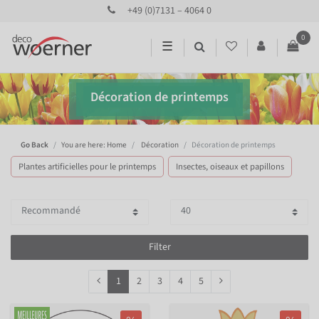
+49 (0)7131 – 4064 0
0
☰
Décoration de printemps
Go Back
You are here: Home
Décoration
Décoration de printemps
Plantes artificielles pour le printemps
Insectes, oiseaux et papillons
Filter
1
2
3
4
5