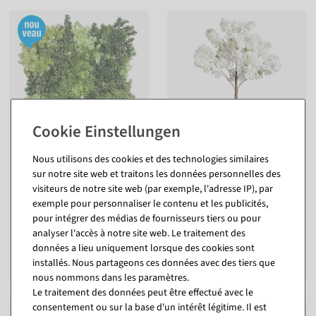
Nous utilisons des cookies et des technologies similaires
Panneau de mousse
Arbre artificiel de cerisiers
artificielle avec 5000 h de
en fleurs avec socle, 140 cm
sur notre site web et traitons les données personnelles des
protection UV
intérieur
visiteurs de notre site web (par exemple, l'adresse IP), par
intérieur
exemple pour personnaliser le contenu et les publicités,
Disponible immédiatement
Disponible immédiatement
pour intégrer des médias de fournisseurs tiers ou pour
analyser l'accès à notre site web. Le traitement des
En différentes versions
83,24 €
données a lieu uniquement lorsque des cookies sont
à partir de 47,54 €
69,95 EUR hors TVA
installés. Nous partageons ces données avec des tiers que
39,95 EUR hors TVA
nous nommons dans les paramètres.
Le traitement des données peut être effectué avec le
consentement ou sur la base d'un intérêt légitime. Il est