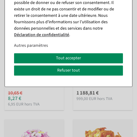
%
possible de donner ou de refuser son consentement. Il
existe un droit de ne pas consentir et de modifier ou de
retirer le consentement à une date ultérieure. Nous
fournissons plus d'informations sur l'utilisation des
données personnelles et des services dans notre
Déclaration de confidentialité
.
Autres paramètres
Fleurs artificielles Gerbera
Arbre de cerisiers artificiel,
Tout accepter
Mix 60 pcs.
220 cm, rose
intérieur
intérieur
Refuser tout
Disponible immédiatement
Disponible immédiatement
1 188,81 €
10,65 €
8,27 €
999,00 EUR hors TVA
6,95 EUR hors TVA