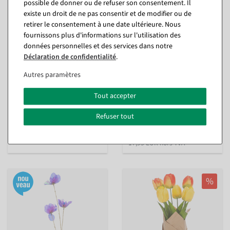
possible de donner ou de refuser son consentement. Il
existe un droit de ne pas consentir et de modifier ou de
retirer le consentement à une date ultérieure. Nous
fournissons plus d'informations sur l'utilisation des
données personnelles et des services dans notre
Déclaration de confidentialité
.
Pivoine artificielle rose
Piqueur de glycine artificiel
irisée en textile 150 x 35 cm
avec tige de bouturage 77
Autres paramètres
cm
intérieur
intérieur
Tout accepter
Disponible immédiatement
Disponible immédiatement
Refuser tout
En différentes versions
41,59 €
à partir de 21,36 €
34,95 EUR hors TVA
17,95 EUR hors TVA
%