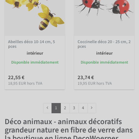
Abeilles déco 10-14 cm, 5
Coccinelle déco 20 - 25 cm, 2
pces
pces
intérieur
intérieur
Disponible immédiatement
Disponible immédiatement
22,55 €
23,74 €
18,95 EUR hors TVA
19,95 EUR hors TVA
1
2
3
4
Déco animaux - animaux décoratifs
grandeur nature en fibre de verre dans
la boutique en ligne DecoWoerner