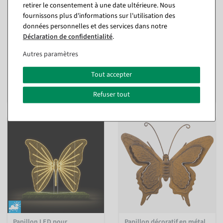
retirer le consentement à une date ultérieure. Nous
fournissons plus d'informations sur l'utilisation des
Flamant rose, hauteur 90
Flamant rose, hauteur 110
données personnelles et des services dans notre
cm
cm
Déclaration de confidentialité
.
intérieur
intérieur
Autres paramètres
Disponible immédiatement
Disponible immédiatement
Tout accepter
89,19 €
117,81 €
74,95 EUR hors TVA
99,00 EUR hors TVA
Refuser tout
Papillon LED pour
Papillon décoratif en métal,