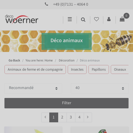
+49 (0)7131 – 4064 0
0
☰
Déco animaux
Go Back
You are here: Home
Décoration
Déco animaux
Animaux de ferme et de compagnie
Insectes
Papillons
Oiseaux
Filter
1
2
3
4