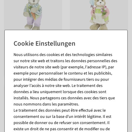
Lapins décoratifs en paille
Lapin de pâques en peluche
lilas-bleu 48 cm
avec fleurs 92 cm
Disponible immédiatement
Disponible immédiatement
Nous utilisons des cookies et des technologies similaires
En différentes versions
sur notre site web et traitons les données personnelles des
à partir de 47,54 €
177,31 €
visiteurs de notre site web (par exemple, l'adresse IP), par
39,95 EUR hors TVA
149,00 EUR hors TVA
exemple pour personnaliser le contenu et les publicités,
pour intégrer des médias de fournisseurs tiers ou pour
analyser l'accès à notre site web. Le traitement des
données a lieu uniquement lorsque des cookies sont
installés. Nous partageons ces données avec des tiers que
nous nommons dans les paramètres.
Le traitement des données peut être effectué avec le
consentement ou sur la base d'un intérêt légitime. Il est
possible de donner ou de refuser son consentement. Il
existe un droit de ne pas consentir et de modifier ou de