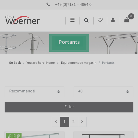
+49 (0)7131 – 4064 0
0
☰
Portants
Go Back
You are here: Home
Équipement de magasin
Portants
Filter
1
2