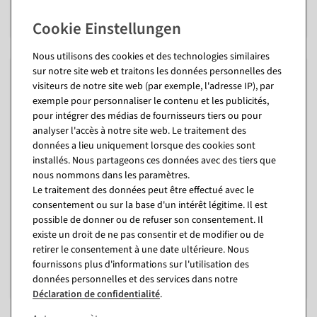
213,01 €
83,24 €
179,00 EUR hors TVA
69,95 EUR hors TVA
Nous utilisons des cookies et des technologies similaires
sur notre site web et traitons les données personnelles des
visiteurs de notre site web (par exemple, l'adresse IP), par
exemple pour personnaliser le contenu et les publicités,
pour intégrer des médias de fournisseurs tiers ou pour
analyser l'accès à notre site web. Le traitement des
données a lieu uniquement lorsque des cookies sont
installés. Nous partageons ces données avec des tiers que
nous nommons dans les paramètres.
Le traitement des données peut être effectué avec le
consentement ou sur la base d'un intérêt légitime. Il est
Portemanteau à 4 bras
Portemanteau à 3 bras
chromé 172 cm
chromé 180 cm
possible de donner ou de refuser son consentement. Il
existe un droit de ne pas consentir et de modifier ou de
Disponible immédiatement
Disponible immédiatement
retirer le consentement à une date ultérieure. Nous
fournissons plus d'informations sur l'utilisation des
332,01 €
232,05 €
données personnelles et des services dans notre
279,00 EUR hors TVA
195,00 EUR hors TVA
Déclaration de confidentialité
.