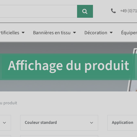
+49 (0)71
tificielles
Bannières en tissu
Décoration
Équipe
Affichage du produit
du produit
Couleur standard
Application