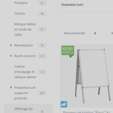
Portants
51
Diametre (cm)
Cintres
45
Marque-tailles
et ronds de
27
taille
Mannequins
79
Buste couture
25
Cabine
d'essayage et
12
rideaux cabine
Présentoirs et
supports
204
produits
Affichage du
36
Panneau de trottoir "Basic" A1,