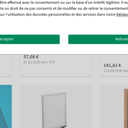
tre effectué avec le consentement ou sur la base d'un intérêt légitime. Il e
ste un droit de ne pas consentir et de modifier ou de retirer le consentemen
sur l'utilisation des données personnelles et des services dans notre
Déclar
stème
Cordon pour poteau de barrage,
Poteau de dél
ur 94
longueur 150 cm, argent/rouge
de guidage de
cm, chromé
accepter
Refuser
Disponible immédiatement
Disponi
57,06 €
47,95 EUR hors TVA
141,61 €
119,00 EUR ho