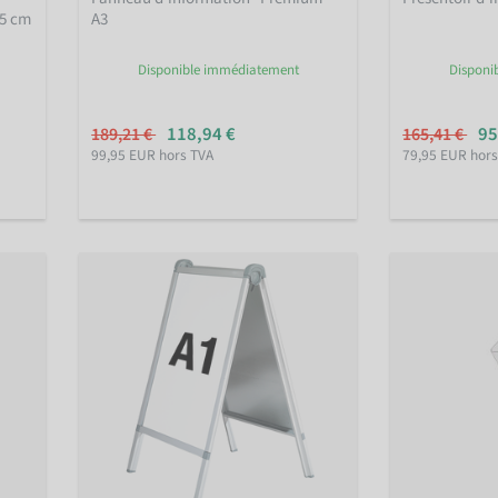
85 cm
A3
Disponible immédiatement
Disponi
118,94 €
95
189,21 €
165,41 €
99,95 EUR hors TVA
79,95 EUR hors