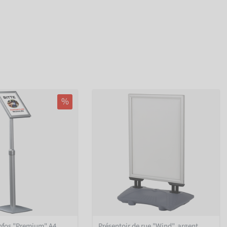
%
infos "Premium" A4
Présentoir de rue "Wind", argent