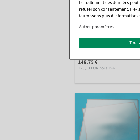
Le traitement des données peut ê
refuser son consentement. Il exi
fournissons plus d'informations 
Poteau de délimitation pour sy
Autres paramètres
de guidage de personnes, haute
cm, laiton, or
Tout 
Disponible immédiatement
148,75 €
125,00 EUR hors TVA