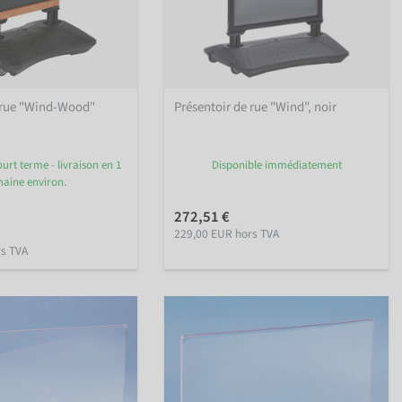
e rue "Wind-Wood"
Présentoir de rue "Wind", noir
urt terme - livraison en 1
Disponible immédiatement
aine environ.
272,51 €
229,00 EUR hors TVA
rs TVA