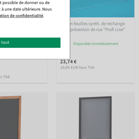
st possible de donner ou de
t à une date ultérieure. Nous
ation de confidentialité
.
imitation pour système
Sac en feuilles synth. de rechange
 personnes, hauteur 94
pour présentoir de rue "Profi Line"
 tout
intérieur
Disponible immédiatement
ble immédiatement
23,74 €
19,95 EUR hors TVA
rs TVA