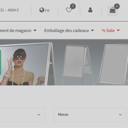
0
0
31 – 4064 0
FR
ment de magasin
Emballage des cadeaux
% Sale
Masse