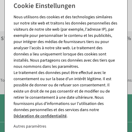
Envoyer une demande
Nous utilisons des cookies et des technologies similaires
sur notre site web et traitons les données personnelles des
visiteurs de notre site web (par exemple, l'adresse IP), par
exemple pour personnaliser le contenu et les publicités,
S'inscrire à la newsletter et recevoir immédiatement
10%
pour intégrer des médias de fournisseurs tiers ou pour
économiser sur la prochaine commande.*
analyser l'accès à notre site web. Le traitement des
données a lieu uniquement lorsque des cookies sont
S'abonner à la newsletter et
installés. Nous partageons ces données avec des tiers que
immédiatement
10% ÉPARGNE*
nous nommons dans les paramètres.
Le traitement des données peut être effectué avec le
consentement ou sur la base d'un intérêt légitime. Il est
Toujours informé des tendances déco actuelles, des offres, des promotions
possible de donner ou de refuser son consentement. Il
et bien plus encore !
existe un droit de ne pas consentir et de modifier ou de
retirer le consentement à une date ultérieure. Nous
fournissons plus d'informations sur l'utilisation des
Plus de 7 000 produits
données personnelles et des services dans notre
Déclaration de confidentialité
.
Autres paramètres