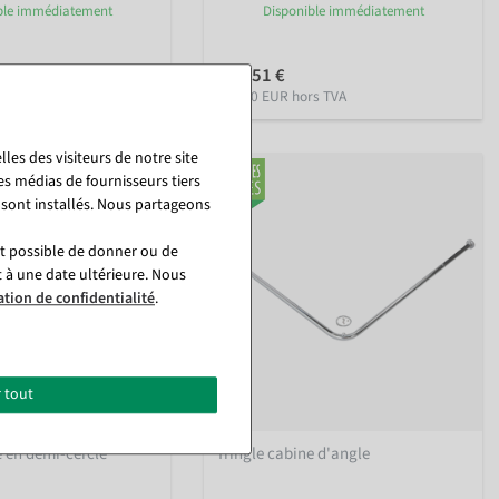
ble immédiatement
Disponible immédiatement
153,51 €
rs TVA
129,00 EUR hors TVA
les des visiteurs de notre site
es médias de fournisseurs tiers
 sont installés. Nous partageons
st possible de donner ou de
t à une date ultérieure. Nous
ation de confidentialité
.
 tout
e en demi-cercle
Tringle cabine d'angle