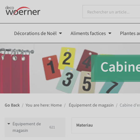
Décorations de Noël
Aliments factices
Plantes ar
Cabine
Go Back
You are here: Home
Équipement de magasin
Cabine d'e
Équipement de
Materiau
621
magasin