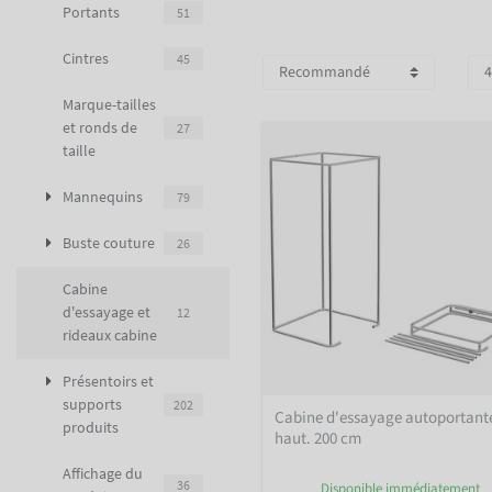
Portants
51
Cintres
45
Marque-tailles
et ronds de
27
taille
Mannequins
79
Buste couture
26
Cabine
d'essayage et
12
rideaux cabine
Présentoirs et
supports
202
Cabine d'essayage autoportant
produits
haut. 200 cm
Affichage du
36
Disponible immédiatement