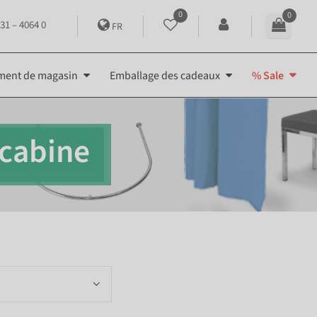
0
0
31 – 4064 0
FR
ment de magasin
Emballage des cadeaux
% Sale
 cabine