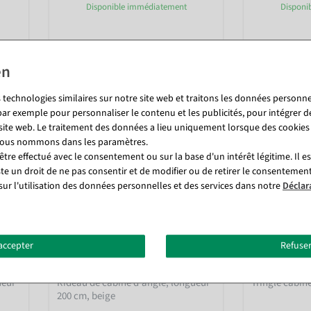
Disponible immédiatement
Disponi
272,51 €
272,51 €
229,00 EUR hors TVA
229,00 EUR ho
 technologies similaires sur notre site web et traitons les données personnel
par exemple pour personnaliser le contenu et les publicités, pour intégrer d
 site web. Le traitement des données a lieu uniquement lorsque des cookies
 nous nommons dans les paramètres.
tre effectué avec le consentement ou sur la base d'un intérêt légitime. Il e
ste un droit de ne pas consentir et de modifier ou de retirer le consentemen
sur l'utilisation des données personnelles et des services dans notre
Déclar
accepter
Refuser
ueur
Rideau de cabine d'angle, longueur
Tringle cabin
200 cm, beige