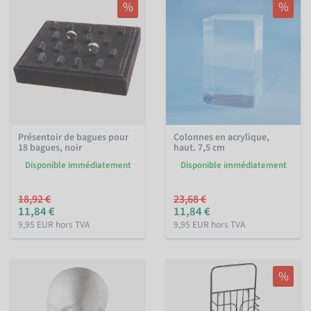
%
%
Présentoir de bagues pour
Colonnes en acrylique,
18 bagues, noir
haut. 7,5 cm
Disponible immédiatement
Disponible immédiatement
18,92 €
23,68 €
11,84 €
11,84 €
9,95 EUR hors TVA
9,95 EUR hors TVA
%