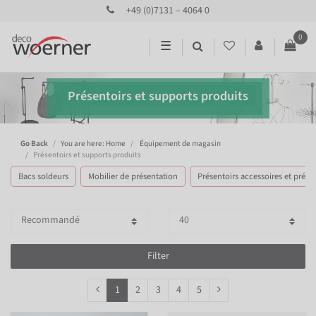
+49 (0)7131 – 4064 0
0
☰
Présentoirs et supports produits
Go Back
You are here: Home
Équipement de magasin
Présentoirs et supports produits
Bacs soldeurs
Mobilier de présentation
Présentoirs accessoires et présen
Filter
1
2
3
4
5