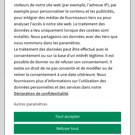
visiteurs de notre site web (par exemple, l'adresse IP), par
exemple pour personnaliser le contenu et les publicités,
pour intégrer des médias de fournisseurs tiers ou pour
analyser l'accès à notre site web. Le traitement des
Présentoir anneau grillagé Ø
Présentoir acryl.
70 cm
"Hexagone" blanc 39 cm
données a lieu uniquement lorsque des cookies sont
intérieur & extérieur
installés. Nous partageons ces données avec des tiers que
Disponible immédiatement
nous nommons dans les paramètres.
Disponible immédiatement
Le traitement des données peut être effectué avec le
141,61 €
consentement ou sur la base d'un intérêt légitime. Il est
à partir de 41,59 €
17,79 €
possible de donner ou de refuser son consentement. Il
34,95 EUR hors TVA
9,46 €
existe un droit de ne pas consentir et de modifier ou de
7,95 EUR hors TVA
retirer le consentement à une date ultérieure. Nous
fournissons plus d'informations sur l'utilisation des
données personnelles et des services dans notre
%
%
Déclaration de confidentialité
.
Autres paramètres
Tout accepter
Refuser tout