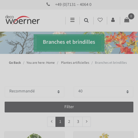
+49 (0)7131 – 4064 0
0
☰
Branches et brindilles
Go Back
You are here: Home
Plantes artificielles
Branches et brindilles
Filter
1
2
3