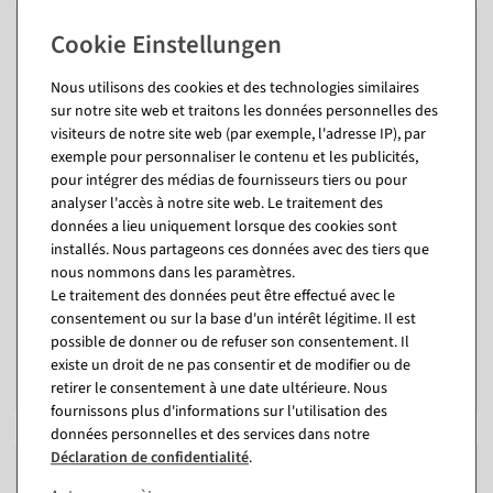
Nous utilisons des cookies et des technologies similaires
sur notre site web et traitons les données personnelles des
visiteurs de notre site web (par exemple, l'adresse IP), par
exemple pour personnaliser le contenu et les publicités,
pour intégrer des médias de fournisseurs tiers ou pour
analyser l'accès à notre site web. Le traitement des
données a lieu uniquement lorsque des cookies sont
Branche artificielle
Branche de calla rouge
installés. Nous partageons ces données avec des tiers que
Tillandsia 78 cm
artificielle 85 cm
nous nommons dans les paramètres.
intérieur
intérieur
Le traitement des données peut être effectué avec le
Disponible immédiatement
Disponible immédiatement
consentement ou sur la base d'un intérêt légitime. Il est
possible de donner ou de refuser son consentement. Il
5,89 €
9,46 €
existe un droit de ne pas consentir et de modifier ou de
4,91 EUR hors TVA
7,88 EUR hors TVA
retirer le consentement à une date ultérieure. Nous
fournissons plus d'informations sur l'utilisation des
données personnelles et des services dans notre
Déclaration de confidentialité
.