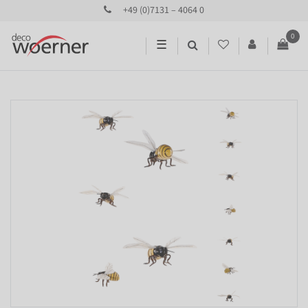
+49 (0)7131 – 4064 0
0
☰