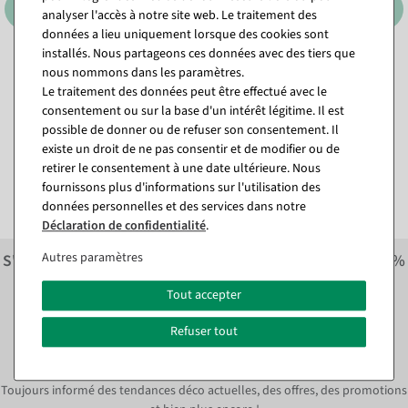
analyser l'accès à notre site web. Le traitement des
données a lieu uniquement lorsque des cookies sont
installés. Nous partageons ces données avec des tiers que
nous nommons dans les paramètres.
Abeilles factices déco 15 cm,
Sauterelle décorative verte,
2 pces
27 cm
Le traitement des données peut être effectué avec le
consentement ou sur la base d'un intérêt légitime. Il est
Disponible immédiatement
Article actuellement épuisé
possible de donner ou de refuser son consentement. Il
existe un droit de ne pas consentir et de modifier ou de
15,41 €
11,84 €
retirer le consentement à une date ultérieure. Nous
12,95 EUR hors TVA
9,95 EUR hors TVA
fournissons plus d'informations sur l'utilisation des
données personnelles et des services dans notre
Déclaration de confidentialité
.
Autres paramètres
S'inscrire à la newsletter et recevoir immédiatement
10%
économiser sur la prochaine commande.*
Tout accepter
S'abonner à la newsletter et
Refuser tout
immédiatement
10% ÉPARGNE*
Toujours informé des tendances déco actuelles, des offres, des promotions