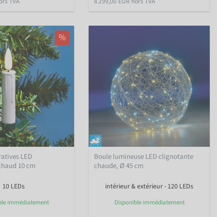
ors TVA
8 299,00 EUR hors TVA
%
ratives LED
Boule lumineuse LED clignotante
chaud 10 cm
chaude, Ø 45 cm
10 LEDs
intérieur & extérieur - 120 LEDs
ble immédiatement
Disponible immédiatement