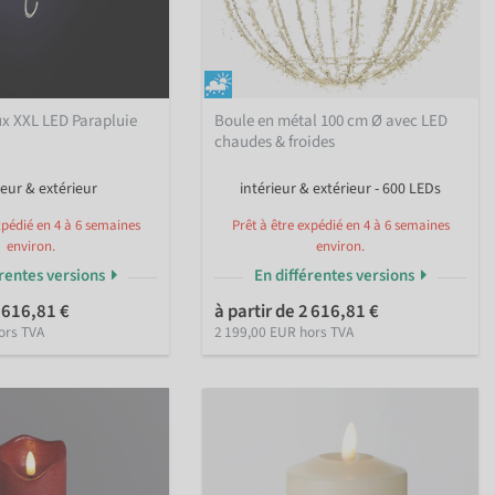
x XXL LED Parapluie
Boule en métal 100 cm Ø avec LED
chaudes & froides
ieur & extérieur
intérieur & extérieur - 600 LEDs
xpédié en 4 à 6 semaines
Prêt à être expédié en 4 à 6 semaines
environ.
environ.
érentes versions
En différentes versions
2 616,81 €
à partir de 2 616,81 €
ors TVA
2 199,00 EUR hors TVA