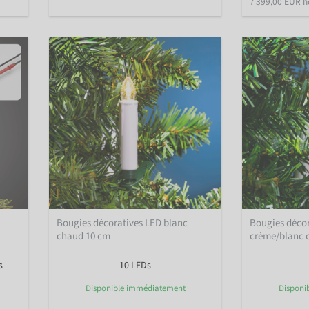
7 399,00 EUR h
Bougies décoratives LED blanc
Bougies déco
chaud 10 cm
crème/blanc 
s
10 LEDs
Disponible immédiatement
Disponi