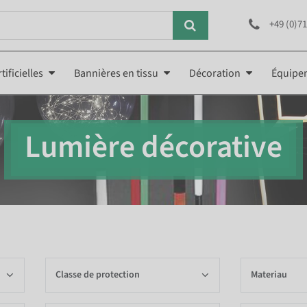
+49 (0)71
tificielles
Bannières en tissu
Décoration
Équipe
Lumière décorative
Classe de protection
Materiau