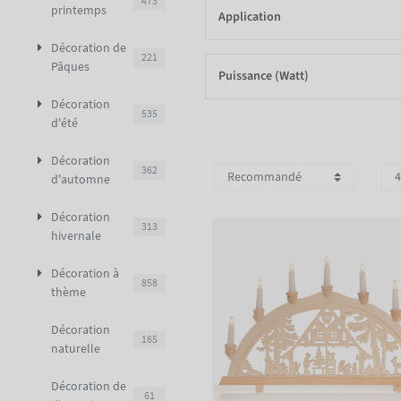
473
printemps
Application
Décoration de
221
Pâques
Puissance (Watt)
Décoration
535
d'été
Décoration
362
d'automne
Décoration
313
hivernale
Décoration à
858
thème
Décoration
165
naturelle
Décoration de
61