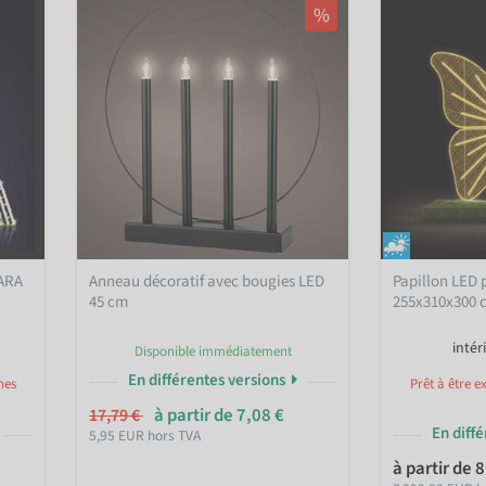
%
GARA
Anneau décoratif avec bougies LED
Papillon LED p
45 cm
255x310x300 
intér
Disponible immédiatement
En différentes versions
nes
Prêt à être e
à partir de 7,08 €
17,79 €
En diff
5,95 EUR hors TVA
à partir de 