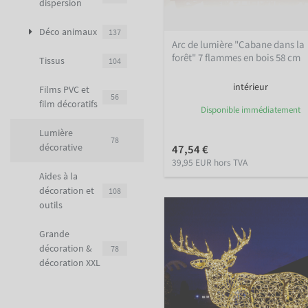
dispersion
Déco animaux
137
Arc de lumière "Cabane dans la
forêt" 7 flammes en bois 58 cm
Tissus
104
intérieur
Films PVC et
56
film décoratifs
Disponible immédiatement
Lumière
78
décorative
47,54 €
39,95 EUR hors TVA
Aides à la
décoration et
108
outils
Grande
décoration &
78
décoration XXL