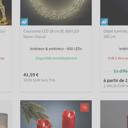
pour
Couronne LED 38 cm Ø, 600 LED
Objet lumineu
blanc chaud
200 cm
intérieur & extérieur - 600 LEDs
intér
nes
Disponible immédiatement
Prêt à être e
En diff
41,59 €
à partir de 
34,95 EUR hors TVA
2 199,00 EUR h
%