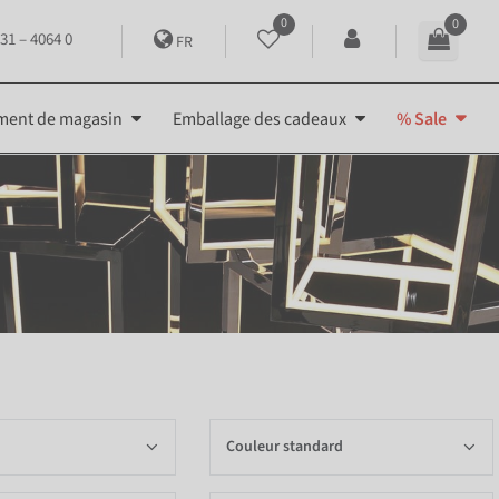
0
0
31 – 4064 0
FR
ment de magasin
Emballage des cadeaux
% Sale
Couleur standard