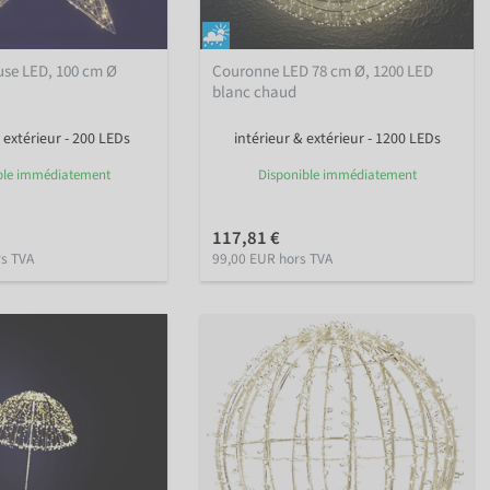
use LED, 100 cm Ø
Couronne LED 78 cm Ø, 1200 LED
blanc chaud
 extérieur - 200 LEDs
intérieur & extérieur - 1200 LEDs
ble immédiatement
Disponible immédiatement
117,81 €
rs TVA
99,00 EUR hors TVA