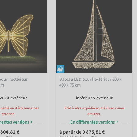
our l'extérieur
Bateau LED pour l'extérieur 600 x
cm
400 x 75 cm
ieur & extérieur
intérieur & extérieur
xpédié en 4 à 6 semaines
Prêt à être expédié en 4 à 6 semaines
environ.
environ.
érentes versions
En différentes versions
8 804,81 €
à partir de 9 875,81 €