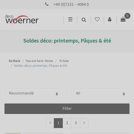
+49 (0)7131 – 4064 0
0
☰
Soldes déco: printemps, Pâques & été
Go Back
You are here: Home
% Sale
Soldes déco: printemps, Pâques & été
Filter
1
2
3