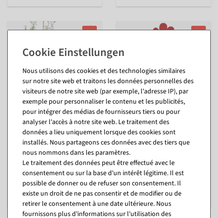
%
%
Nous utilisons des cookies et des technologies similaires
sur notre site web et traitons les données personnelles des
visiteurs de notre site web (par exemple, l'adresse IP), par
exemple pour personnaliser le contenu et les publicités,
pour intégrer des médias de fournisseurs tiers ou pour
analyser l'accès à notre site web. Le traitement des
Guirlande de fleurs de
Présentoir de poule en
pommier déco, blanches
feutre 60 cm, blanc
données a lieu uniquement lorsque des cookies sont
intérieur
installés. Nous partageons ces données avec des tiers que
Disponible immédiatement
nous nommons dans les paramètres.
Disponible immédiatement
Le traitement des données peut être effectué avec le
18,98 €
consentement ou sur la base d'un intérêt légitime. Il est
15,41 €
21,36 €
possible de donner ou de refuser son consentement. Il
12,95 EUR hors TVA
15,41 €
existe un droit de ne pas consentir et de modifier ou de
12,95 EUR hors TVA
retirer le consentement à une date ultérieure. Nous
fournissons plus d'informations sur l'utilisation des