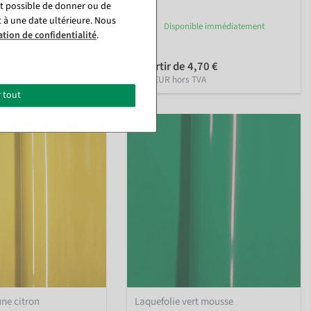
st possible de donner ou de
t à une date ultérieure. Nous
ble immédiatement
Disponible immédiatement
ation de confidentialité
.
4,70 €
à partir de 4,70 €
TVA
3,95 EUR hors TVA
 tout
une citron
Laquefolie vert mousse