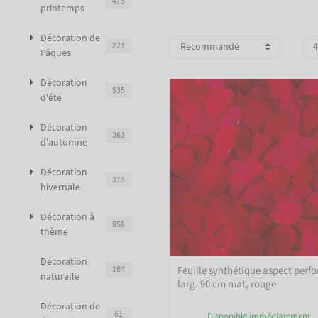
473
printemps
Décoration de
221
Pâques
Décoration
535
d'été
Décoration
361
d'automne
Décoration
313
hivernale
Décoration à
858
thème
Décoration
Feuille synthétique aspect perfo
164
naturelle
larg. 90 cm mat, rouge
Décoration de
61
Disponible immédiatement