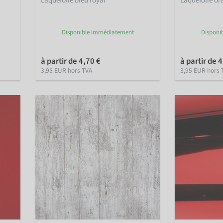
Laquefolie bleu royal
Laquefolie or
Disponible immédiatement
Disponi
à partir de 4,70 €
à partir de 
3,95 EUR hors TVA
3,95 EUR hors 