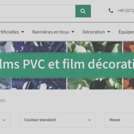
+49 (0)71
tificielles
Bannières en tissu
Décoration
Équipe
lms PVC et film décorat
tifs
Couleur standard
Masse