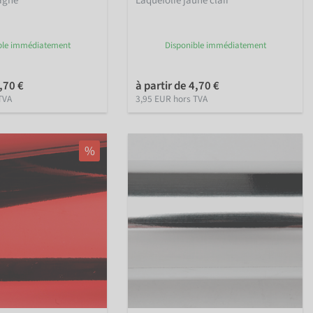
agne
Laquefolie jaune clair
ble immédiatement
Disponible immédiatement
4,70 €
à partir de 4,70 €
TVA
3,95 EUR hors TVA
%