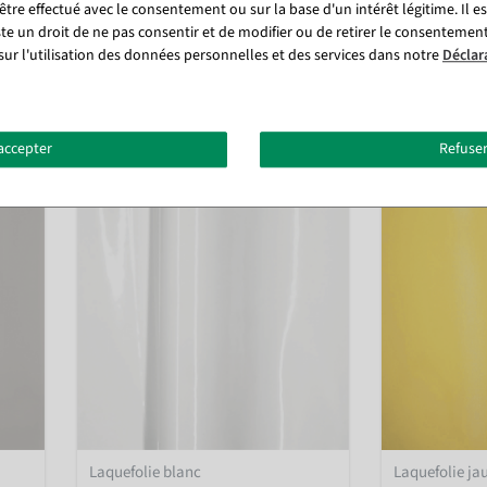
tre effectué avec le consentement ou sur la base d'un intérêt légitime. Il e
ste un droit de ne pas consentir et de modifier ou de retirer le consentemen
Disponible immédiatement
Disponi
sur l'utilisation des données personnelles et des services dans notre
Déclar
4,16 €
à partir de 
5,89 €
3,50 EUR hors TVA
3,95 EUR hors 
accepter
Refuser
Laquefolie blanc
Laquefolie ja