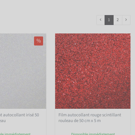
1
2
%
nt autocollant irisé 50
Film autocollant rouge scintillant
eau
rouleau de 50 cm x 5 m
ble immédiatement
Disponible immédiatement