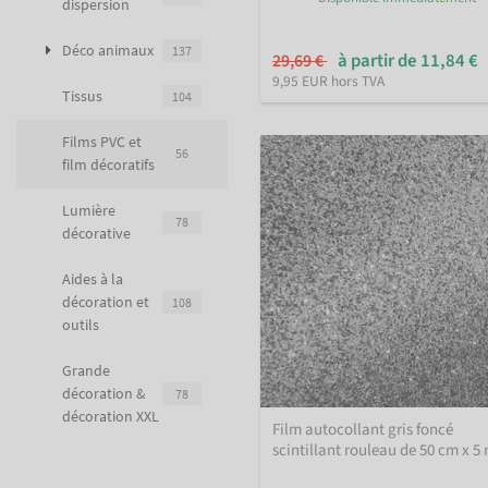
dispersion
Déco animaux
137
à partir de 11,84 €
29,69 €
9,95 EUR hors TVA
Tissus
104
Films PVC et
56
film décoratifs
Lumière
78
décorative
Aides à la
décoration et
108
outils
Grande
décoration &
78
décoration XXL
Film autocollant gris foncé
scintillant rouleau de 50 cm x 5