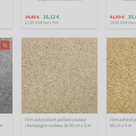
26,12 €
35,
34,45 €
41,59 €
21,95 EUR hors TVA
29,95 EUR hors
%
Film autocollant pailleté couleur
Film adhésif p
 m
champagne rouleau de 50 cm x 5 m
50 cm x 5 m