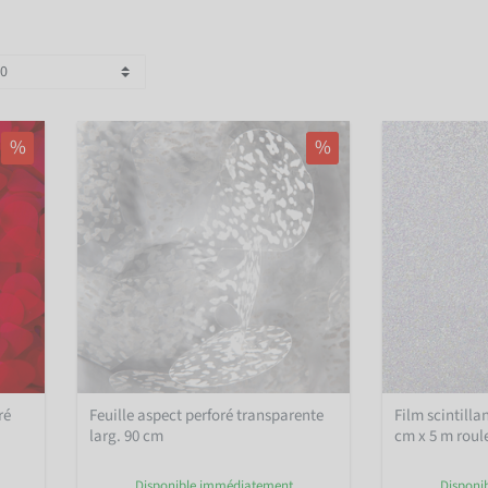
%
%
ré
Feuille aspect perforé transparente
Film scintilla
larg. 90 cm
cm x 5 m roul
Disponible immédiatement
Disponi