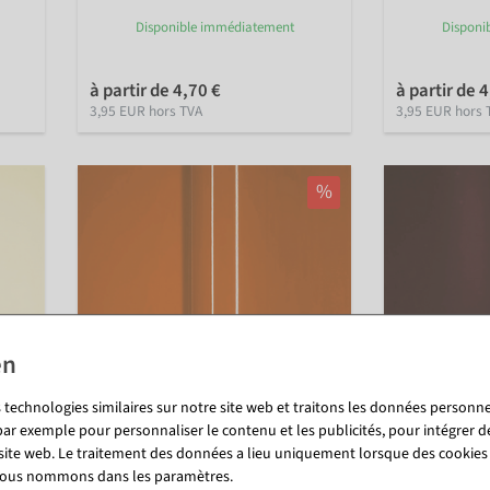
Disponible immédiatement
Disponi
à partir de 4,70 €
à partir de 
3,95 EUR hors TVA
3,95 EUR hors 
%
 technologies similaires sur notre site web et traitons les données personnel
par exemple pour personnaliser le contenu et les publicités, pour intégrer d
 site web. Le traitement des données a lieu uniquement lorsque des cookies
Laquefolie brun rouille
Laquefolie br
 nous nommons dans les paramètres.