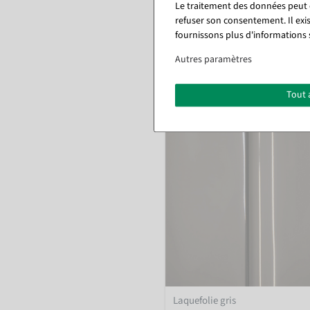
Le traitement des données peut ê
refuser son consentement. Il exi
Disponible immédiatement
fournissons plus d'informations 
Autres paramètres
à partir de 4,70 €
3,95 EUR hors TVA
Tout 
Laquefolie gris