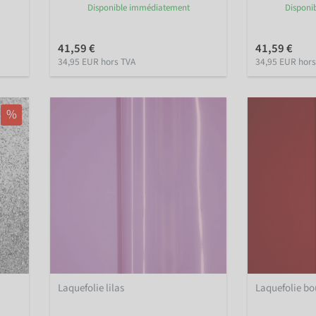
Disponible immédiatement
Disponi
41,59 €
41,59 €
34,95 EUR hors TVA
34,95 EUR hors
%
Laquefolie lilas
Laquefolie b