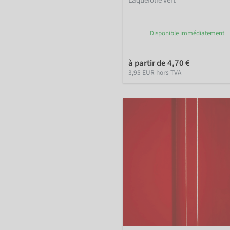
Laquefolie vert
Disponible immédiatement
à partir de 4,70 €
3,95 EUR hors TVA