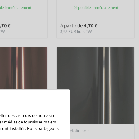
ble immédiatement
Disponible immédiatement
4,70 €
à partir de 4,70 €
TVA
3,95 EUR hors TVA
les des visiteurs de notre site
es médias de fournisseurs tiers
 sont installés. Nous partageons
un
Laquefolie noir