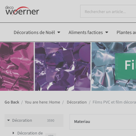
Décorations de Noël
Aliments factices
Plantes ar
Fi
Go Back
You are here: Home
Décoration
Films PVC et film décora
Décoration
3590
Materiau
Décoration de