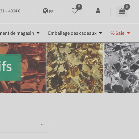
0
0
31 – 4064 0
FR
ment de magasin
Emballage des cadeaux
% Sale
ifs