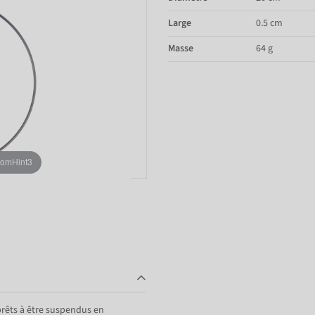
Large
0.5 cm
Masse
64 g
oomHint3
prêts à être suspendus en