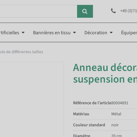
+49 (0)71
tificielles
Bannières en tissu
Décoration
Équipe
e de différentes tailles
Anneau décora
suspension en
Référence de l’article
80004891
Matériau
Métal
Couleur standard
noir
Diamètre
20 cm