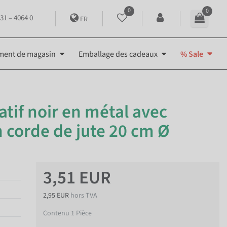
0
0
31 – 4064 0
FR
ment de magasin
Emballage des cadeaux
% Sale
tif noir en métal avec
 corde de jute 20 cm Ø
3,51 EUR
2,95 EUR
hors TVA
Contenu
1
Pièce