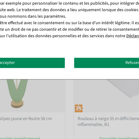
par exemple pour personnaliser le contenu et les publicités, pour intégrer d
Vous pourriez aussi aimer (8)
 site web. Le traitement des données a lieu uniquement lorsque des cookies
 nous nommons dans les paramètres.
tre effectué avec le consentement ou sur la base d'un intérêt légitime. Il e
%
ste un droit de ne pas consentir et de modifier ou de retirer le consentemen
sur l'utilisation des données personnelles et des services dans notre
Déclar
accepter
Refuser
ulipes jaune en feutre 58 cm
Rouleau à neige 35 m difficilem
inflammable, B1
sponible immédiatement
Disponible immédiatem