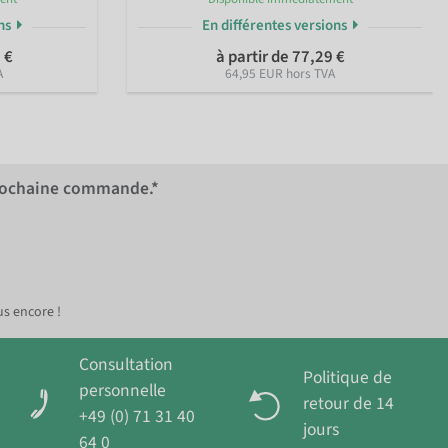
ons
En différentes versions
 €
à partir de 77,29 €
A
64,95 EUR hors TVA
rochaine commande.*
us encore !
Consultation
Politique de
personnelle
retour de 14
+49 (0) 71 31 40
jours
64 0