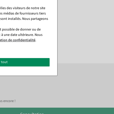
les des visiteurs de notre site
es médias de fournisseurs tiers
 sont installés. Nous partageons
st possible de donner ou de
t à une date ultérieure. Nous
ation de confidentialité
.
 tout
rochaine commande.*
us encore !