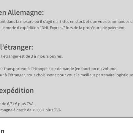
 en Allemagne:
vant dans la mesure où il s'agit d'articles en stock et que vous commandez d'
a le mode d'expédition "DHL Express" lors de la procédure de paiement.
 l'étranger:
à l'étranger est de 3 à 7 jours ouvrés.
par transporteur à l'étranger : sur demande (en fonction du volume).
ur à l'étranger, nous choisissons pour vous le meilleur partenaire logistique
'expédition
 de 6,71 € plus TVA.
magne à partir de 79,00 € plus TVA.
ir de 15,95€ plus TVA.
de l'UE à partir de 139,00 € plus TVA.