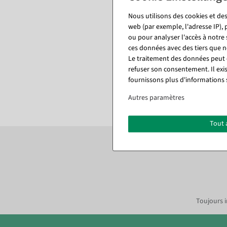
Envoi de colis vers la France à parti
Nous utilisons des cookies et des
Expédition par transporteur vers la
web (par exemple, l'adresse IP), 
ou pour analyser l'accès à notre
Envoi de colis vers la Suisse à parti
ces données avec des tiers que
Expédition par transporteur vers la 
Le traitement des données peut ê
refuser son consentement. Il exi
Autres pays sur demande
fournissons plus d'informations 
Autres paramètres
Tout 
S'inscrire à la news
Toujours i