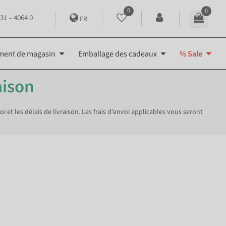
0
0
31 – 4064 0
FR
ment de magasin
Emballage des cadeaux
% Sale
aison
i et les délais de livraison. Les frais d'envoi applicables vous seront