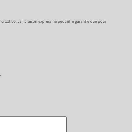
ici 11h00. La livraison express ne peut être garantie que pour
.