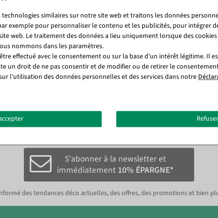
r de 24,95 € plus TVA.
 technologies similaires sur notre site web et traitons les données personnel
 France à partir de 168,00 € plus TVA.
par exemple pour personnaliser le contenu et les publicités, pour intégrer d
 site web. Le traitement des données a lieu uniquement lorsque des cookies
r de 39,95 € plus TVA.
 nous nommons dans les paramètres.
Suisse à partir de 286,00 € plus TVA.
tre effectué avec le consentement ou sur la base d'un intérêt légitime. Il e
ste un droit de ne pas consentir et de modifier ou de retirer le consentemen
sur l'utilisation des données personnelles et des services dans notre
Déclar
accepter
Refuser
letter et recevoir immédiatement
10%
économiser sur la p
S'abonner à la newsletter et
immédiatement
10% ÉPARGNE*
nformé des tendances déco actuelles, des offres, des promotions et bien pl