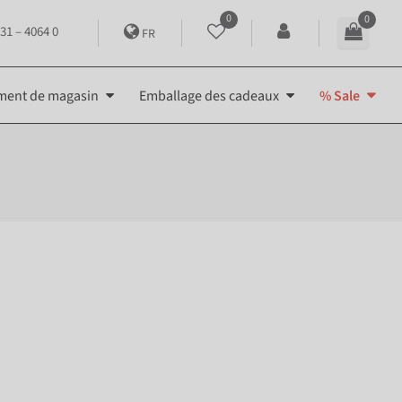
0
0
31 – 4064 0
FR
ment de magasin
Emballage des cadeaux
% Sale