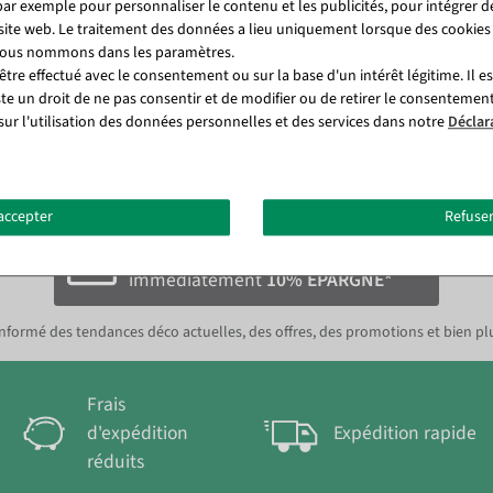
par exemple pour personnaliser le contenu et les publicités, pour intégrer d
 site web. Le traitement des données a lieu uniquement lorsque des cookies
 nous nommons dans les paramètres.
tre effectué avec le consentement ou sur la base d'un intérêt légitime. Il e
ste un droit de ne pas consentir et de modifier ou de retirer le consentemen
gale en sus.
sur l'utilisation des données personnelles et des services dans notre
Déclar
letter et recevoir immédiatement
10%
économiser sur la p
accepter
Refuser
S'abonner à la newsletter et
immédiatement
10% ÉPARGNE*
nformé des tendances déco actuelles, des offres, des promotions et bien pl
Frais
d'expédition
Expédition rapide
réduits