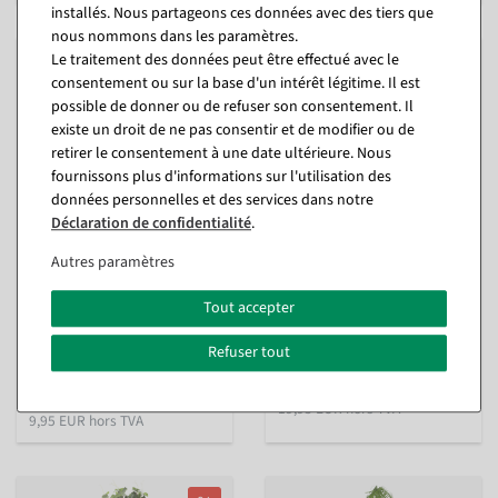
installés. Nous partageons ces données avec des tiers que
nous nommons dans les paramètres.
Le traitement des données peut être effectué avec le
consentement ou sur la base d'un intérêt légitime. Il est
possible de donner ou de refuser son consentement. Il
existe un droit de ne pas consentir et de modifier ou de
retirer le consentement à une date ultérieure. Nous
fournissons plus d'informations sur l'utilisation des
données personnelles et des services dans notre
Déclaration de confidentialité
.
Autres paramètres
Suspension Tradecantia en
Boule de mousse avec
pot 30 cm de haut vert
fougère à cheveux de
femme
Tout accepter
intérieur
Disponible immédiatement
Disponible immédiatement
Refuser tout
En différentes versions
à partir de 23,74 €
11,84 €
19,95 EUR hors TVA
9,95 EUR hors TVA