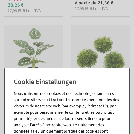
à partir de 21,36 €
33,26 €
17,95 EUR hors TVA
27,95 EUR hors TVA
Plante Monstera artificielle
Demi-sphère de mousse
en pot 43 cm
artificielle paquet 3 pièces
Nous utilisons des cookies et des technologies similaires
sur notre site web et traitons les données personnelles des
intérieur
intérieur
visiteurs de notre site web (par exemple, l'adresse IP), par
Disponible immédiatement
Disponible immédiatement
exemple pour personnaliser le contenu et les publicités,
pour intégrer des médias de fournisseurs tiers ou pour
11,84 €
22,55 €
analyser l'accès à notre site web. Le traitement des
9,95 EUR hors TVA
18,95 EUR hors TVA
données a lieu uniquement lorsque des cookies sont