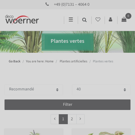
+49 (0)7131 – 4064 0
0
☰
Plantes vertes
Go Back
You are here: Home
Plantes artificielles
Plantes vertes
Filter
1
2