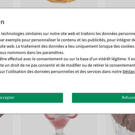
Donut avec glaçage chocolat
Kouglof choco
aliment factice
cm Ø
 technologies similaires sur notre site web et traitons les données personnel
Disponible immédiatement
Prêt à être e
par exemple pour personnaliser le contenu et les publicités, pour intégrer d
 site web. Le traitement des données a lieu uniquement lorsque des cookies
 nous nommons dans les paramètres.
26,12 €
59,44 €
tre effectué avec le consentement ou sur la base d'un intérêt légitime. Il e
21,95 EUR hors TVA
49,95 EUR hors
ste un droit de ne pas consentir et de modifier ou de retirer le consentemen
sur l'utilisation des données personnelles et des services dans notre
Déclar
accepter
Refuser