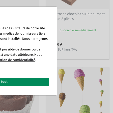
lat aliment factice 24
Tablette de chocolat au lait aliment
factice, 2 pièces
les des visiteurs de notre site
xpédié en 4 à 6 semaines
Disponible immédiatement
es médias de fournisseurs tiers
environ.
 sont installés. Nous partageons
22,55 €
st possible de donner ou de
18,95 EUR hors TVA
 TVA
t à une date ultérieure. Nous
ation de confidentialité
.
 tout