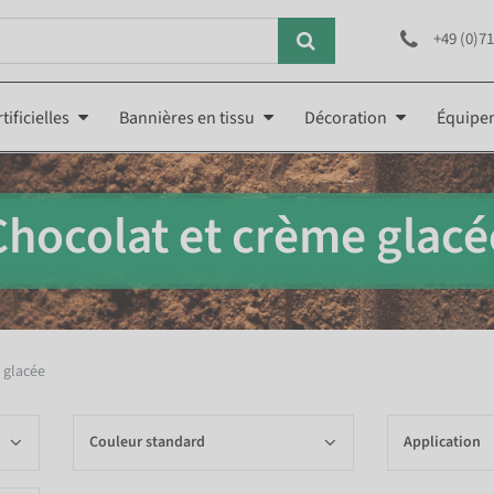
+49 (0)71
tificielles
Bannières en tissu
Décoration
Équipe
Chocolat et crème glacé
 glacée
Couleur standard
Application