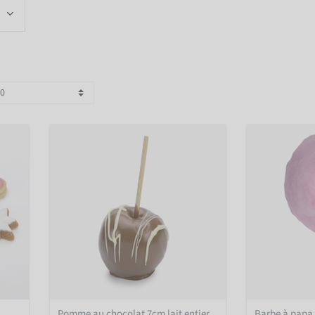
Pomme au chocolat 7cm lait entier
Barbe à papa 