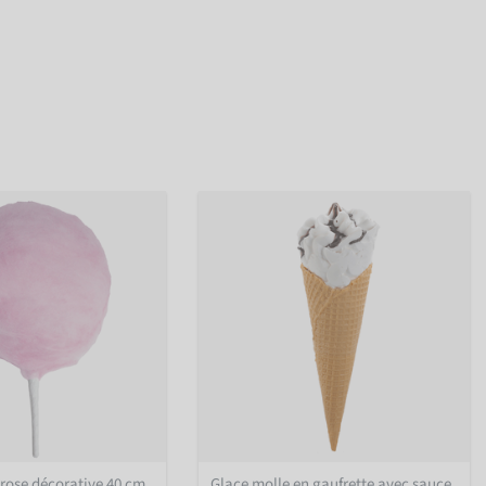
rose décorative 40 cm
Glace molle en gaufrette avec sauce