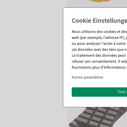
Donut avec crumble Ø 9,5 cm
aliment factice
Nous utilisons des cookies et des
Disponible immédiatement
web (par exemple, l'adresse IP), 
ou pour analyser l'accès à notre
ces données avec des tiers que
29,69 €
Le traitement des données peut ê
24,95 EUR hors TVA
refuser son consentement. Il exi
fournissons plus d'informations 
Autres paramètres
Tout 