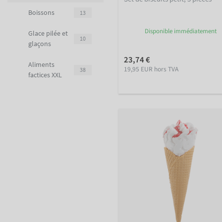
Boissons
13
Disponible immédiatement
Glace pilée et
10
glaçons
23,74 €
Aliments
19,95 EUR hors TVA
38
factices XXL