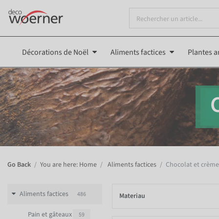
Décorations de Noël
Aliments factices
Plantes ar
Go Back
You are here: Home
Aliments factices
Chocolat et crème
Aliments factices
486
Materiau
Pain et gâteaux
59