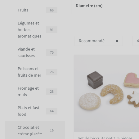
Diametre (cm)
Fruits
66
Légumes et
herbes
91
aromatiques
Viande et
70
saucisses
Poissons et
26
fruits de mer
Fromage et
28
œufs
Plats et fast-
64
food
Chocolat et
19
crème glacée
Set de biscuits petit, 5 pièces