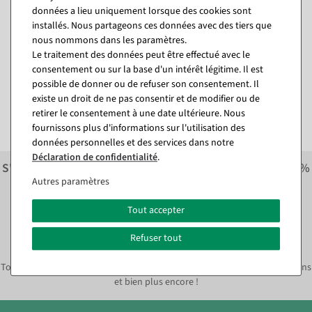
données a lieu uniquement lorsque des cookies sont
installés. Nous partageons ces données avec des tiers que
Cube pliant "Pourcentage"
Cube pliant "Pourcentage"
10 x 10 cm
32 x 32 cm
nous nommons dans les paramètres.
Disponible immédiatement
Disponible immédiatement
Le traitement des données peut être effectué avec le
consentement ou sur la base d'un intérêt légitime. Il est
possible de donner ou de refuser son consentement. Il
10,65 €
27,31 €
existe un droit de ne pas consentir et de modifier ou de
8,95 EUR hors TVA
22,95 EUR hors TVA
retirer le consentement à une date ultérieure. Nous
fournissons plus d'informations sur l'utilisation des
données personnelles et des services dans notre
Déclaration de confidentialité
.
S'inscrire à la newsletter et recevoir immédiatement
10%
économiser sur la prochaine commande.*
Autres paramètres
Tout accepter
S'abonner à la newsletter et
immédiatement
10% ÉPARGNE*
Refuser tout
Toujours informé des tendances déco actuelles, des offres, des promotions
et bien plus encore !