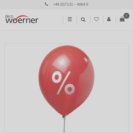
+49 (0)7131 – 4064 0
0
☰