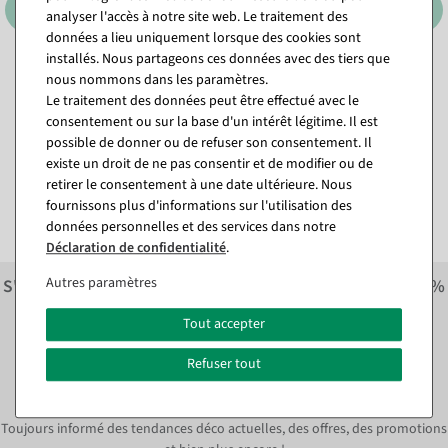
analyser l'accès à notre site web. Le traitement des
données a lieu uniquement lorsque des cookies sont
installés. Nous partageons ces données avec des tiers que
nous nommons dans les paramètres.
Cube pliant "Pourcentage"
Cube pliant "Pourcentage"
10 x 10 cm
32 x 32 cm
Le traitement des données peut être effectué avec le
consentement ou sur la base d'un intérêt légitime. Il est
Disponible immédiatement
Disponible immédiatement
possible de donner ou de refuser son consentement. Il
existe un droit de ne pas consentir et de modifier ou de
10,65 €
27,31 €
retirer le consentement à une date ultérieure. Nous
8,95 EUR hors TVA
22,95 EUR hors TVA
fournissons plus d'informations sur l'utilisation des
données personnelles et des services dans notre
Déclaration de confidentialité
.
Autres paramètres
S'inscrire à la newsletter et recevoir immédiatement
10%
économiser sur la prochaine commande.*
Tout accepter
S'abonner à la newsletter et
Refuser tout
immédiatement
10% ÉPARGNE*
Toujours informé des tendances déco actuelles, des offres, des promotions