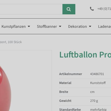
+49 (0)71
Kunstpflanzen
Stoffbanner
Dekoration
Ladena
zent, 100 Stück
Luftballon Pr
Artikelnummer
43486701
Material
Kunststoff
Breite
cm
Gewicht
270 g
Standardfarbe
mehrfarbig