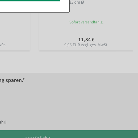
Ankleber 50% 33 cm Ø
Sofort versandfähig.
11,84 €
wSt.
9,95 EUR zzgl. ges. MwSt.
ng sparen.*
ehr!