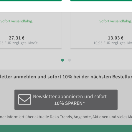
ozent" 32 x 32 cm
Ankleber “Prozent" 48 cm Ø
Sofort versandfähig.
Sofort versandfähig.
27,31 €
13,03 €
95 EUR zzgl. ges. MwSt.
10,95 EUR zzgl. ges. M
etter anmelden und sofort
10%
bei der nächsten Bestellu
Newsletter abonnieren und sofort
10% SPAREN*
er informiert über aktuelle Deko-Trends, Angebote, Aktionen und vieles M