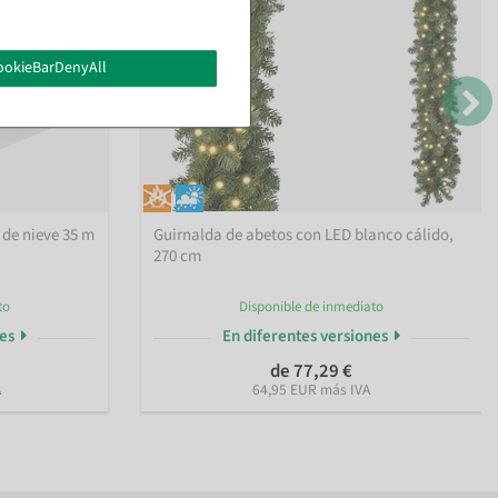
ookieBarDenyAll
 de nieve 35 m
Guirnalda de abetos con LED blanco cálido,
270 cm
to
Disponible de inmediato
nes
En diferentes versiones
de 77,29 €
A
64,95 EUR más IVA