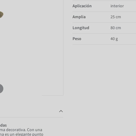
Aplicación
interior
Amplia
25 cm
Longitud
80 cm
Peso
40 g
adas
ama decorativa. Con una
ama es un elegante punto