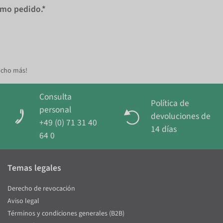
imo pedido.*
ucho más!
Consulta
Política de
personal
devoluciones de
+49 (0) 71 31 40
14 días
64 0
Temas legales
Derecho de revocación
Aviso legal
Términos y condiciones generales (B2B)