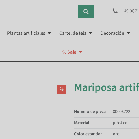
+49 (0)71
Plantas artificiales
Cartel de tela
Decoración
% Sale
Mariposa arti
%
Número de pieza
80008722
Material
plástico
Color estándar
oro