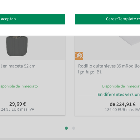
 aceptan
Ceres::Template.c
ial en maceta 52 cm
Rodillo quitanieves 35 mRodillo
ignífugo, B1
isponible de inmediato
Disponible de inmedia
En diferentes versio
29,69 €
de 224,91 €
24,95 EUR más IVA
189,00 EUR más IV