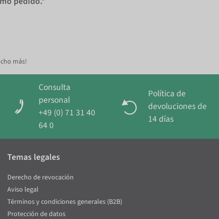
imo pedido.*
ucho más!
Consulta
Política de
personal
devoluciones de
+49 (0) 71 31 40
14 días
64 0
Temas legales
Derecho de revocación
Aviso legal
Términos y condiciones generales (B2B)
Protección de datos