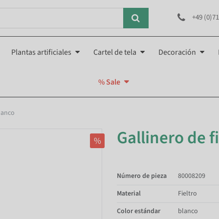
+49 (0)71
Plantas artificiales
Cartel de tela
Decoración
% Sale
blanco
Gallinero de f
%
Número de pieza
80008209
Material
Fieltro
Color estándar
blanco