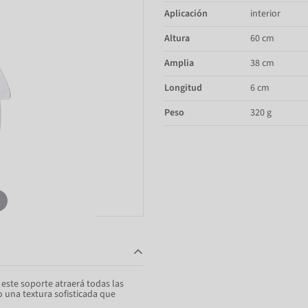
Aplicación
interior
Altura
60 cm
Amplia
38 cm
Longitud
6 cm
Peso
320 g
este soporte atraerá todas las
lo una textura sofisticada que