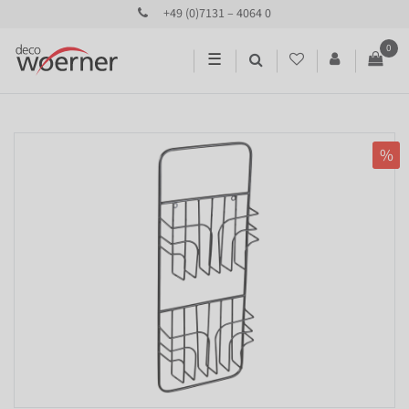
+49 (0)7131 – 4064 0
0
☰
%