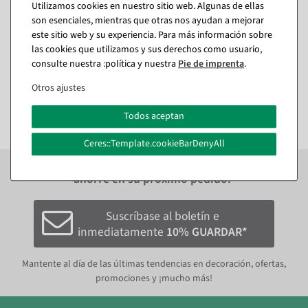
Utilizamos cookies en nuestro sitio web. Algunas de ellas
Marco tensor DIN A3
Protección para carteles,
son esenciales, mientras que otras nos ayudan a mejorar
acrílico, DIN A5
Disponible de inmediato
este sitio web y su experiencia. Para más información sobre
Disponible de inmediato
las cookies que utilizamos y sus derechos como usuario,
consulte nuestra :política y nuestra
Pie de imprenta
.
11,84 €
5,89 €
7,02 €
2,38 €
4,95 EUR más IVA
Otros ajustes
2,00 EUR más IVA
Todos aceptan
Ceres::Template.cookieBarDenyAll
Suscríbase al boletín y reciba inmediatamente
10%
ahorre en su próximo pedido.*
Suscríbase al boletín e
inmediatamente
10% GUARDAR*
Mantente al día de las últimas tendencias en decoración, ofertas,
promociones y ¡mucho más!