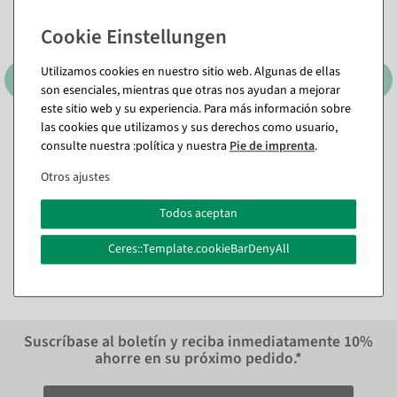
Utilizamos cookies en nuestro sitio web. Algunas de ellas
son esenciales, mientras que otras nos ayudan a mejorar
este sitio web y su experiencia. Para más información sobre
las cookies que utilizamos y sus derechos como usuario,
Número Rider Negro
Topes negros para baldas de
cristal de hasta 8 mm de
consulte nuestra :política y nuestra
Pie de imprenta
.
Disponible de inmediato
altura
En diferentes versiones
Otros ajustes
Disponible de inmediato
En diferentes versiones
de 4,16 €
Todos aceptan
3,50 EUR más IVA
de 17,73 €
Ceres::Template.cookieBarDenyAll
14,90 EUR más IVA
Suscríbase al boletín y reciba inmediatamente
10%
ahorre en su próximo pedido.*