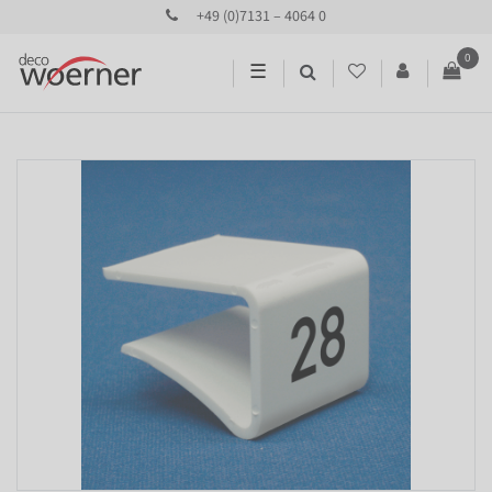
+49 (0)7131 – 4064 0
0
☰