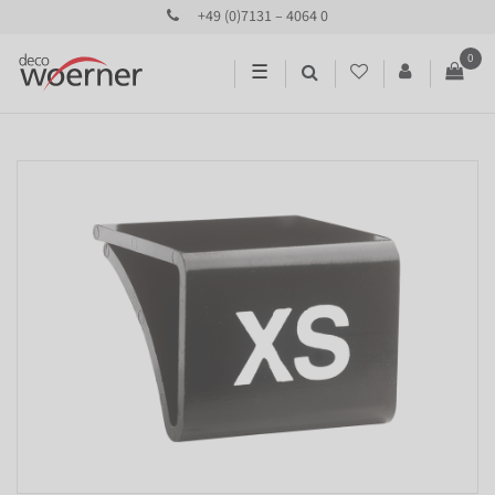
+49 (0)7131 – 4064 0
0
☰