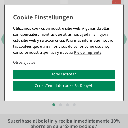
%
Utilizamos cookies en nuestro sitio web. Algunas de ellas
son esenciales, mientras que otras nos ayudan a mejorar
este sitio web y su experiencia. Para más información sobre
las cookies que utilizamos y sus derechos como usuario,
consulte nuestra :política y nuestra
Pie de imprenta
.
Número Rider Negro
Jinete de número, verde
talla L
Otros ajustes
Disponible de inmediato
Disponible de inmediato
En diferentes versiones
Todos aceptan
de 4,16 €
4,16 €
Ceres::Template.cookieBarDenyAll
2,98 €
3,50 EUR más IVA
2,50 EUR más IVA
Suscríbase al boletín y reciba inmediatamente
10%
ahorre en su próximo pedido.*