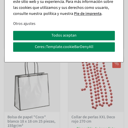
este sitio web y su experiencia. Para más información sobre
Bolsa de papel "Coco"
Bolsa de papel "Coco"
las cookies que utilizamos y sus derechos como usuario,
blanco 25 x 25 cm 25 piezas,
negra 18 x 18 cm 25 piezas,
consulte nuestra :política y nuestra
Pie de imprenta
.
155 gr/m²
155 gr/m²
Disponible de inmediato
Disponible de inmediato
Otros ajustes
Todos aceptan
71,34 €
65,39 €
59,95 EUR más IVA
54,95 EUR más IVA
Ceres::Template.cookieBarDenyAll
%
Bolsa de papel "Coco"
Collar de perlas XXL Deco
blanco 18 x 18 cm 25 piezas,
rojo 270 cm
155gr/m²