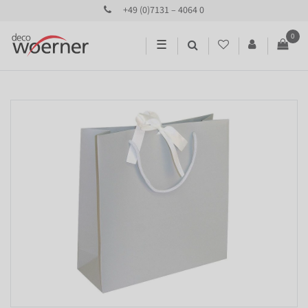
+49 (0)7131 – 4064 0
0
☰