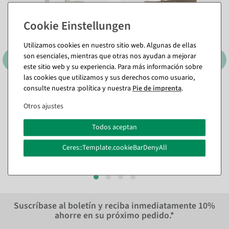
Utilizamos cookies en nuestro sitio web. Algunas de ellas
son esenciales, mientras que otras nos ayudan a mejorar
este sitio web y su experiencia. Para más información sobre
las cookies que utilizamos y sus derechos como usuario,
consulte nuestra :política y nuestra
Pie de imprenta
.
Bolsa de papel con
Bolsa de transporte Gracias
corazones de colores 35 x 26
35 x 26 x 12 cm
Otros ajustes
x 12 cm
Disponible de inmediato
Disponible de inmediato
Todos aceptan
23,74 €
23,74 €
19,95 EUR más IVA
Ceres::Template.cookieBarDenyAll
19,95 EUR más IVA
Suscríbase al boletín y reciba inmediatamente
10%
ahorre en su próximo pedido.*