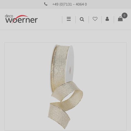
+49 (0)7131 – 4064 0
0
☰