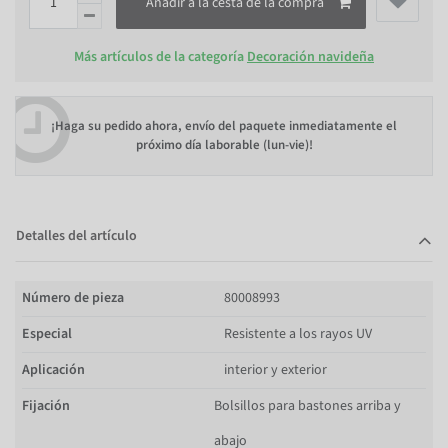
Añadir a la cesta de la compra
Más artículos de la categoría
Decoración navideña
¡Haga su pedido ahora, envío del paquete inmediatamente el
próximo día laborable (lun-vie)!
Detalles del artículo
Número de pieza
80008993
Especial
Resistente a los rayos UV
Aplicación
interior y exterior
Fijación
Bolsillos para bastones arriba y
abajo