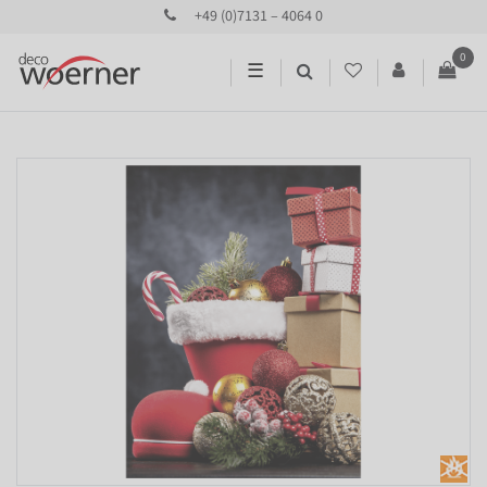
+49 (0)7131 – 4064 0
0
☰