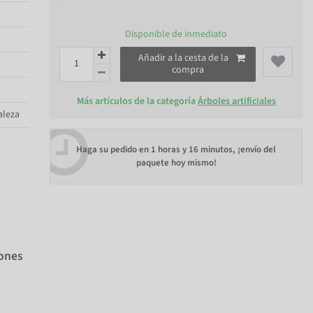
Disponible de inmediato
Añadir a la cesta de la
compra
Más artículos de la categoría
Árboles artificiales
aleza
Haga su pedido en
1 horas y 16 minutos
, ¡envío del
paquete hoy mismo!
iones