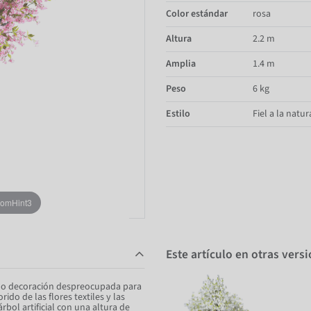
Color estándar
rosa
Altura
2.2 m
Amplia
1.4 m
Peso
6 kg
Estilo
Fiel a la natur
oomHint3
Este artículo en otras vers
omo decoración despreocupada para
ido de las flores textiles y las
bol artificial con una altura de