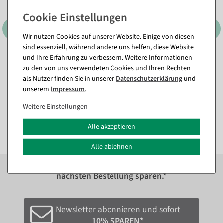
Wir nutzen Cookies auf unserer Website. Einige von diesen
sind essenziell, während andere uns helfen, diese Website
und Ihre Erfahrung zu verbessern. Weitere Informationen
Künstlicher Forsythienzweig
Künstlicher Narzissen-
zu den von uns verwendeten Cookies und Ihren Rechten
gelb, 95 cm
Blumenstrauß 38 cm
als Nutzer finden Sie in unserer
Daten­schutz­erklärung
und
Sofort versandfähig.
Sofort versandfähig.
unserem
Impressum
.
Weitere Einstellungen
11,84 €
9,46 €
9,95 EUR zzgl. ges. MwSt.
7,95 EUR zzgl. ges. MwSt.
Alle akzeptieren
Alle ablehnen
Zum Newsletter anmelden und sofort
10%
bei der
nächsten Bestellung sparen.*
Newsletter abonnieren und sofort
10% SPAREN*