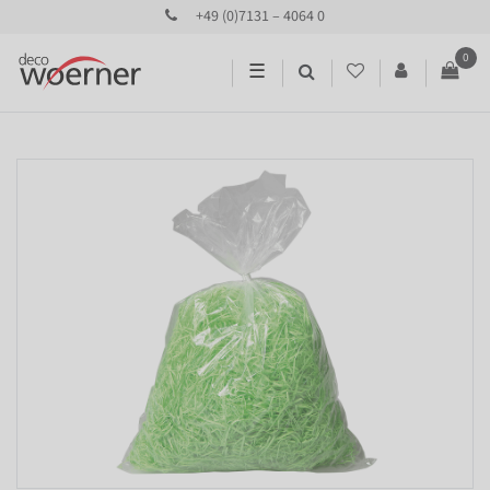
+49 (0)7131 – 4064 0
0
☰