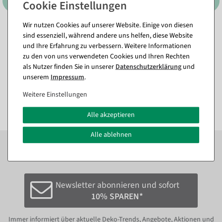
Wir nutzen Cookies auf unserer Website. Einige von diesen
Muschel und Schnecken-Mix
Künstliche Gerbera
sind essenziell, während andere uns helfen, diese Website
Maritime-Streu-Dekoration
Streublütenmix 60 Stück
und Ihre Erfahrung zu verbessern. Weitere Informationen
2000 g
Sofort versandfähig.
zu den von uns verwendeten Cookies und Ihren Rechten
Sofort versandfähig.
als Nutzer finden Sie in unserer
Daten­schutz­erklärung
und
10,65 €
unserem
Impressum
.
15,41 €
8,27 €
12,95 EUR zzgl. ges. MwSt.
6,95 EUR zzgl. ges. MwSt.
Weitere Einstellungen
Alle akzeptieren
Alle ablehnen
Zum Newsletter anmelden und sofort
10%
bei der
nächsten Bestellung sparen.*
Newsletter abonnieren und sofort
10% SPAREN*
Immer informiert über aktuelle Deko-Trends, Angebote, Aktionen und