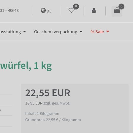
0
0
31 – 4064 0
DE
usstattung
Geschenkverpackung
% Sale
würfel, 1 kg
22,55 EUR
18,95 EUR
zzgl. ges. MwSt.
n
Inhalt
1
Kilogramm
Grundpreis
22,55 € / Kilogramm