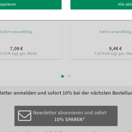
kzeptieren
Alle ab
ce, aus Acryl, 500 g
Acryl Deko Eiswürfel, 500 g
Sofort versandfähig.
Sofort versandfähig.
7,08 €
9,46 €
95 EUR zzgl. ges. MwSt.
7,95 EUR zzgl. ges. Mw
etter anmelden und sofort
10%
bei der nächsten Bestellu
Newsletter abonnieren und sofort
10% SPAREN*