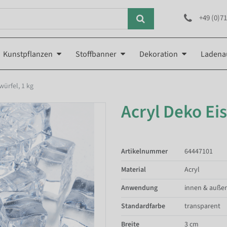
+49 (0)71
Kunstpflanzen
Stoffbanner
Dekoration
Ladena
würfel, 1 kg
Acryl Deko Eis
Artikelnummer
64447101
Material
Acryl
Anwendung
innen & auße
Standardfarbe
transparent
Breite
3 cm