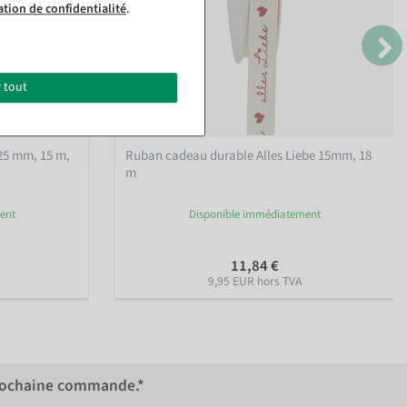
ation de confidentialité
.
 tout
25 mm, 15 m
,
Ruban cadeau durable Alles Liebe 15mm, 18
m
ent
Disponible immédiatement
11,84 €
9,95 EUR hors TVA
rochaine commande.*