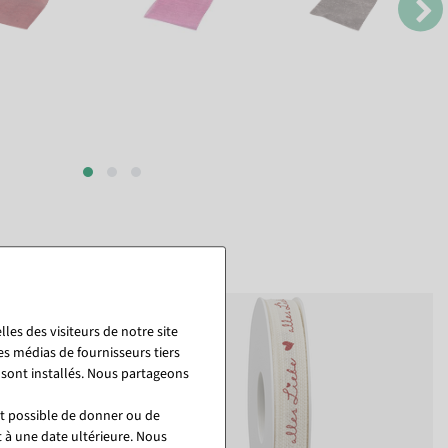
les des visiteurs de notre site
es médias de fournisseurs tiers
 sont installés. Nous partageons
st possible de donner ou de
t à une date ultérieure. Nous