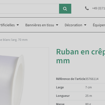
+49 (0)71
tificielles
Bannières en tissu
Décoration
Équipe
e blanc larg. 70 mm
Ruban en crêp
mm
Référence de l’article
35766114
Large
7 cm
Longueur
25 m
Masse
80 g