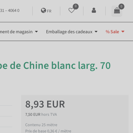
0
0
31 – 4064 0
FR
ment de magasin
Emballage des cadeaux
% Sale
e de Chine blanc larg. 70
8,93 EUR
7,50 EUR
hors TVA
Contenu
25
mètre
Prix de base
0,36 € / mètre