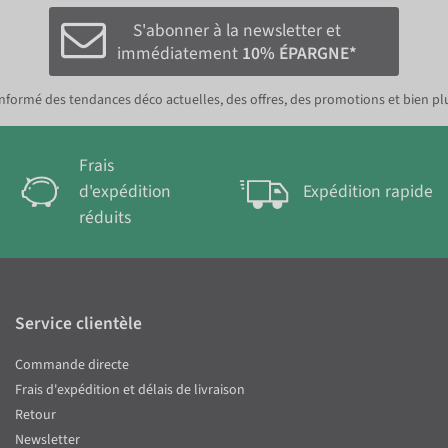
S'abonner à la newsletter et
immédiatement
10% ÉPARGNE*
nformé des tendances déco actuelles, des offres, des promotions et bien pl
Frais
d'expédition
Expédition rapide
réduits
Service clientèle
Commande directe
Frais d'expédition et délais de livraison
Retour
Newsletter