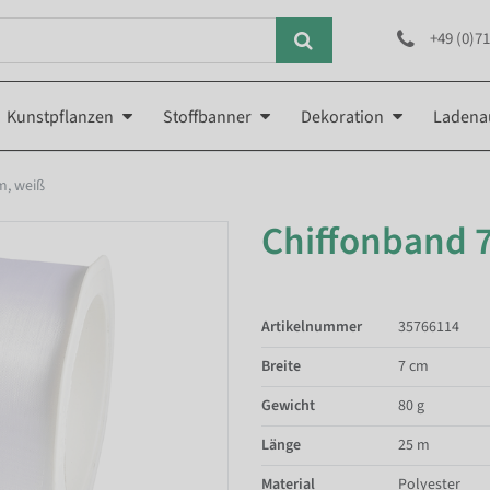
+49 (0)71
Kunstpflanzen
Stoffbanner
Dekoration
Ladena
m, weiß
Chiffonband 
Artikelnummer
35766114
Breite
7 cm
Gewicht
80 g
Länge
25 m
Material
Polyester