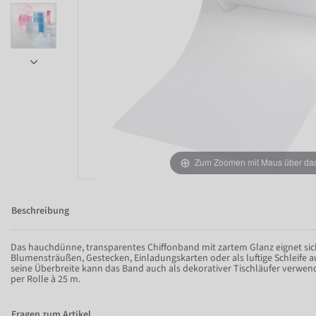
Zum Zoomen mit Maus über das 
Item 1 of 6
Beschreibung
Das hauchdünne, transparentes Chiffonband mit zartem Glanz eignet sic
Blumensträußen, Gestecken, Einladungskarten oder als luftige Schleife
seine Überbreite kann das Band auch als dekorativer Tischläufer verwend
per Rolle à 25 m.
Fragen zum Artikel