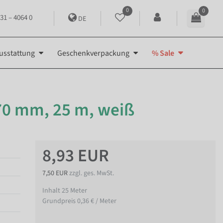
0
0
31 – 4064 0
DE
usstattung
Geschenkverpackung
% Sale
70 mm, 25 m, weiß
8,93 EUR
7,50 EUR
zzgl. ges. MwSt.
Inhalt
25
Meter
Grundpreis
0,36 € / Meter